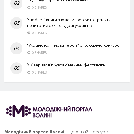
0 SHARES
Улюблені книги знаменитостей: що радять
почитати зірки та відомі українці?
0 SHARES
“Українська – мова героїв” оголошено конкурс!
0 SHARES
У Ківерцях відбувся сімейний фестиваль
0 SHARES
Молодіжний портал Волині
– це онлайн-ресурс