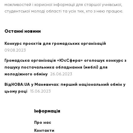
можливостей і корисної інформації для старшої учнівської,
студентської молоді області та усіх тих, хто з нею працює.
Останні новини
Конкурс проєктів для громадських організацій
09.08.2023
Громадська організація «ЮсСфера» оголошує конкурс з
пошуку постачальника обладнання (меблі) для
молодіжного обміну
26.06.2023
ВідНОВА:UA у Маневичах: перший національний обмін у
цьому році
15.06.2023
Інформація
Про нас
Контакти