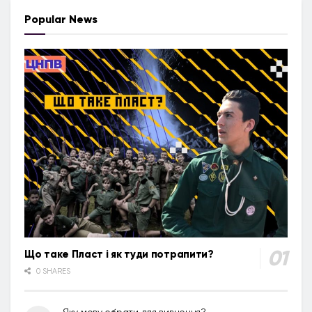
Popular News
Що таке Пласт і як туди потрапити?
0 SHARES
Яку мову обрати для вивчення?