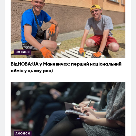
НОВИНИ
ВідНОВА:UA у Маневичах: перший національний
обмін у цьому році
АНОНСИ