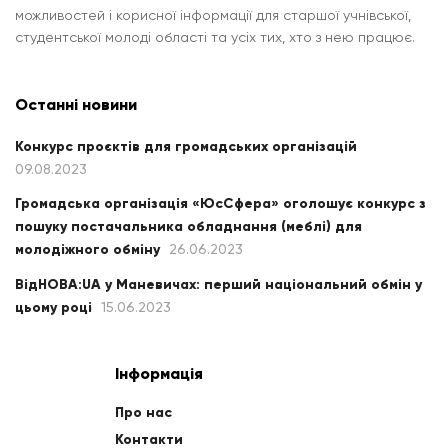
можливостей і корисної інформації для старшої учнівської,
студентської молоді області та усіх тих, хто з нею працює.
Останні новини
Конкурс проєктів для громадських організацій
09.08.2023
Громадська організація «ЮсСфера» оголошує конкурс з
пошуку постачальника обладнання (меблі) для
молодіжного обміну
26.06.2023
ВідНОВА:UA у Маневичах: перший національний обмін у
цьому році
15.06.2023
Інформація
Про нас
Контакти