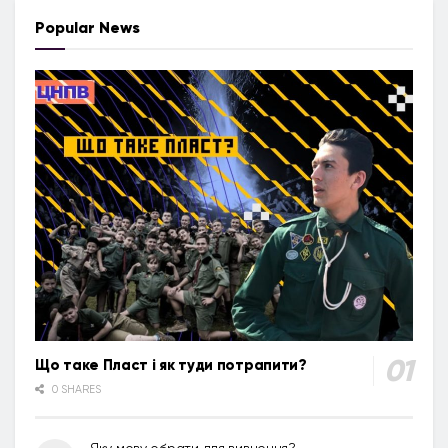
Popular News
Що таке Пласт і як туди потрапити?
0 SHARES
Яку мову обрати для вивчення?