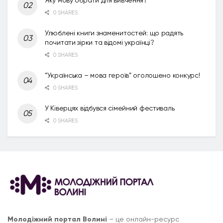
0 SHARES
Улюблені книги знаменитостей: що радять
почитати зірки та відомі українці?
0 SHARES
“Українська – мова героїв” оголошено конкурс!
0 SHARES
У Ківерцях відбувся сімейний фестиваль
0 SHARES
Молодіжний портал Волині
– це онлайн-ресурс