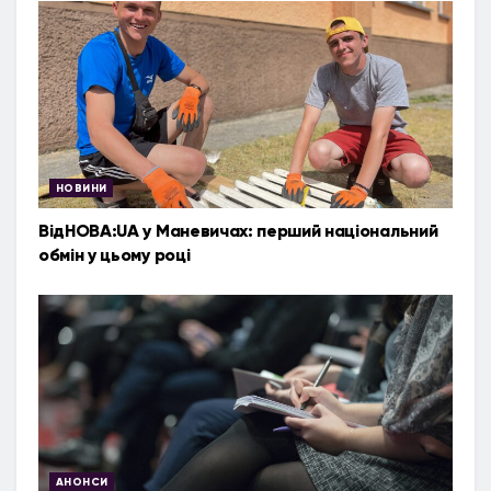
НОВИНИ
ВідНОВА:UA у Маневичах: перший національний
обмін у цьому році
АНОНСИ