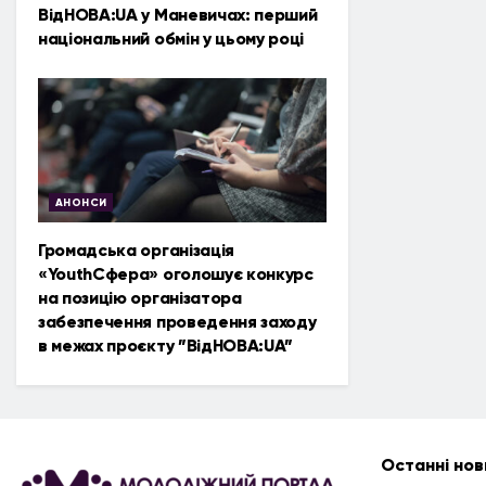
ВідНОВА:UA у Маневичах: перший
національний обмін у цьому році
АНОНСИ
Громадська організація
«YouthСфера» оголошує конкурс
на позицію організатора
забезпечення проведення заходу
в межах проєкту ”ВідНОВА:UA”
Останні нов