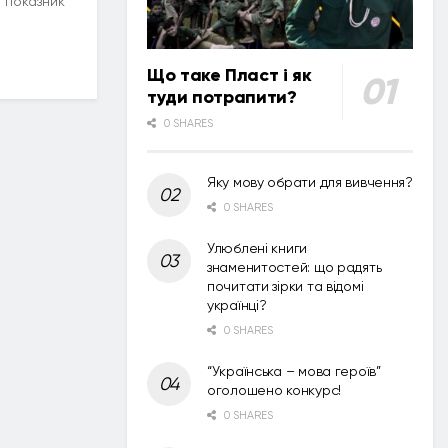
 показник
Що таке Пласт і як
туди потрапити?
0 SHARES
Яку мову обрати для вивчення?
0 SHARES
Улюблені книги
знаменитостей: що радять
почитати зірки та відомі
українці?
0 SHARES
“Українська – мова героїв”
оголошено конкурс!
0 SHARES