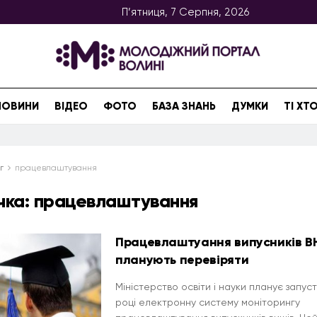
П’ятниця, 7 Серпня, 2026
НОВИНИ
ВІДЕО
ФОТО
БАЗА ЗНАНЬ
ДУМКИ
ТІ Х
г
працевлаштування
чка:
працевлаштування
Працевлаштуання випусників В
планують перевіряти
Міністерство освіти і науки планує запуст
році електронну систему моніторингу