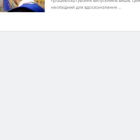
працевлаштування випускників вишів. Цей
необхідний для вдосконалення ...