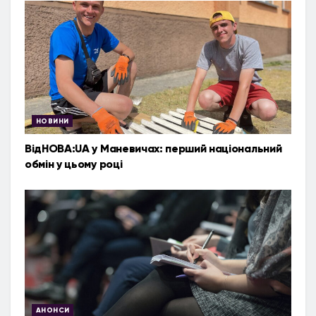
НОВИНИ
ВідНОВА:UA у Маневичах: перший національний
обмін у цьому році
АНОНСИ