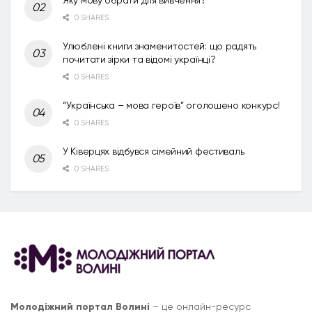
0 SHARES
Улюблені книги знаменитостей: що радять
почитати зірки та відомі українці?
0 SHARES
“Українська – мова героїв” оголошено конкурс!
0 SHARES
У Ківерцях відбувся сімейний фестиваль
0 SHARES
Молодіжний портал Волині
– це онлайн-ресурс