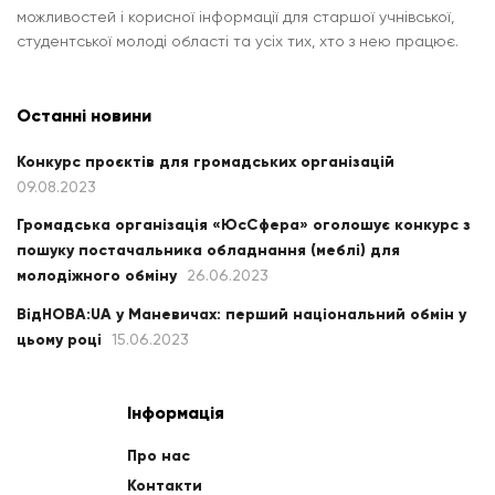
можливостей і корисної інформації для старшої учнівської,
студентської молоді області та усіх тих, хто з нею працює.
Останні новини
Конкурс проєктів для громадських організацій
09.08.2023
Громадська організація «ЮсСфера» оголошує конкурс з
пошуку постачальника обладнання (меблі) для
молодіжного обміну
26.06.2023
ВідНОВА:UA у Маневичах: перший національний обмін у
цьому році
15.06.2023
Інформація
Про нас
Контакти