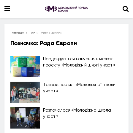
Головна
Тег
Рада Європи
Позначка:
Рада Європи
Продовдується навчання в межах
проєкту «Молодіжній школі участі»
Триває проєкт «Молодіжної школи
участі»
Розпочалася «Молодіжна школа
участі»