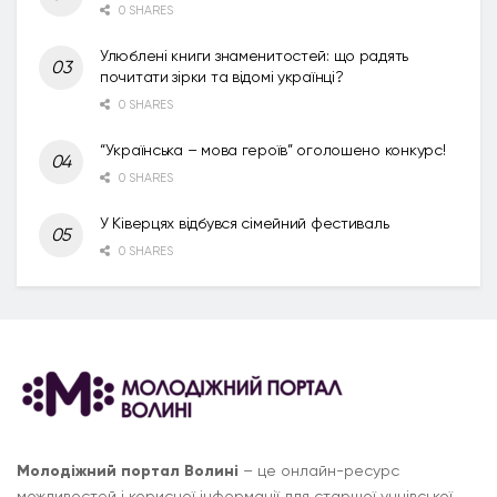
0 SHARES
Улюблені книги знаменитостей: що радять
почитати зірки та відомі українці?
0 SHARES
“Українська – мова героїв” оголошено конкурс!
0 SHARES
У Ківерцях відбувся сімейний фестиваль
0 SHARES
Молодіжний портал Волині
– це онлайн-ресурс
можливостей і корисної інформації для старшої учнівської,