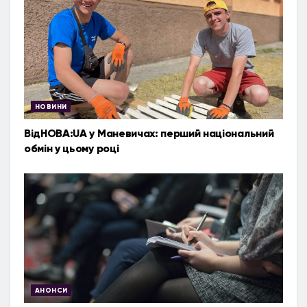
НОВИНИ
ВідНОВА:UA у Маневичах: перший національний
обмін у цьому році
АНОНСИ