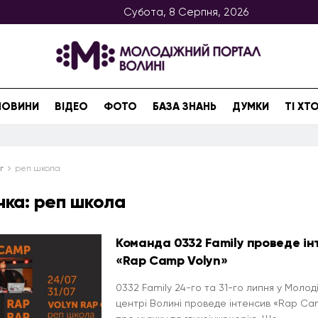
Субота, 8 Серпня, 2026
НОВИНИ
ВІДЕО
ФОТО
БАЗА ЗНАНЬ
ДУМКИ
ТІ Х
г
реп школа
чка:
реп школа
Команда 0332 Family проведе ін
«Rap Camp Volyn»
0332 Family 24-го та 31-го липня у Моло
центрі Волині проведе інтенсив «Rap Ca