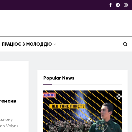
ТО ПРАЦЮЄ З МОЛОДДЮ
Popular News
тенсив
діжному
mp Volyn»