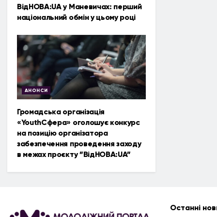
ВідНОВА:UA у Маневичах: перший
національний обмін у цьому році
АНОНСИ
Громадська організація
«YouthСфера» оголошує конкурс
на позицію організатора
забезпечення проведення заходу
в межах проєкту ”ВідНОВА:UA”
Останні нов