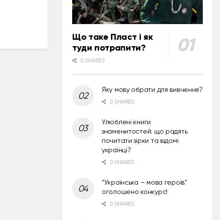
Що таке Пласт і як
туди потрапити?
0 SHARES
Яку мову обрати для вивчення?
0 SHARES
Улюблені книги
знаменитостей: що радять
почитати зірки та відомі
українці?
0 SHARES
“Українська – мова героїв”
оголошено конкурс!
0 SHARES