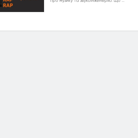
про музику та звукоінженерію. Що ...