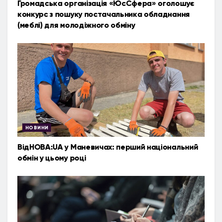
Громадська організація «ЮсСфера» оголошує
конкурс з пошуку постачальника обладнання
(меблі) для молодіжного обміну
НОВИНИ
ВідНОВА:UA у Маневичах: перший національний
обмін у цьому році