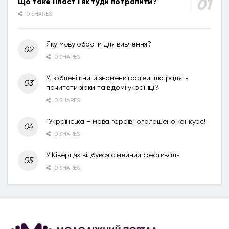
Що таке Пласт і як туди потрапити?
0 SHARES
Яку мову обрати для вивчення?
0 SHARES
Улюблені книги знаменитостей: що радять
почитати зірки та відомі українці?
0 SHARES
“Українська – мова героїв” оголошено конкурс!
0 SHARES
У Ківерцях відбувся сімейний фестиваль
0 SHARES