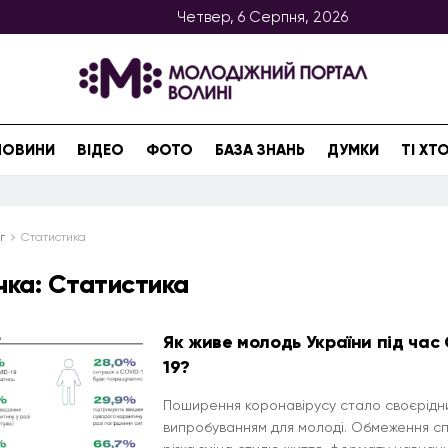
Четвер, 6 Серпня, 2026
НОВИНИ
ВІДЕО
ФОТО
БАЗА ЗНАНЬ
ДУМКИ
ТІ Х
г
Статистика
чка:
Статистика
Як живе молодь України під час
19?
Поширення коронавірусу стало своєрідн
випробуванням для молоді. Обмеження сп