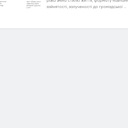
різка зміна стилю життя, формату навчанн
зайнятості, залученості до громадської ...