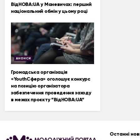
ВідНОВА:UA у Маневичах: перший
національний обмін у цьому році
АНОНСИ
Громадська організація
«YouthСфера» оголошує конкурс
на позицію організатора
забезпечення проведення заходу
в межах проєкту ”ВідНОВА:UA”
Останні нов