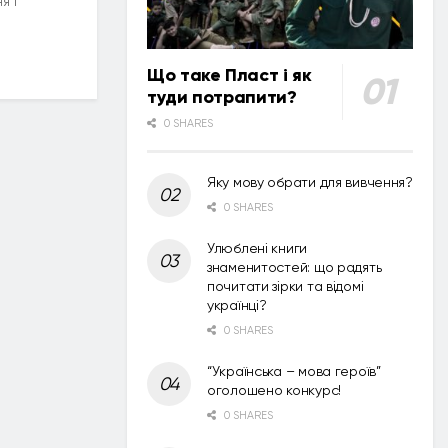
я і
Що таке Пласт і як
туди потрапити?
0 SHARES
Яку мову обрати для вивчення?
0 SHARES
Улюблені книги
знаменитостей: що радять
почитати зірки та відомі
українці?
0 SHARES
“Українська – мова героїв”
оголошено конкурс!
0 SHARES