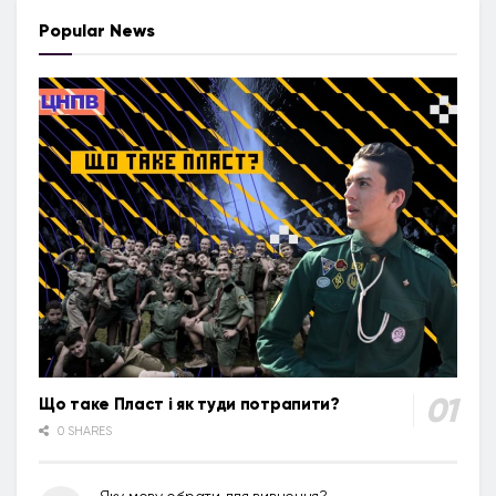
Popular News
Що таке Пласт і як туди потрапити?
0 SHARES
Яку мову обрати для вивчення?