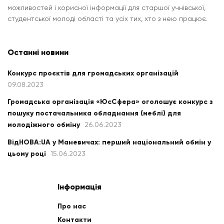
можливостей і корисної інформації для старшої учнівської,
студентської молоді області та усіх тих, хто з нею працює.
Останні новини
Конкурс проєктів для громадських організацій
09.08.2023
Громадська організація «ЮсСфера» оголошує конкурс з
пошуку постачальника обладнання (меблі) для
молодіжного обміну
26.06.2023
ВідНОВА:UA у Маневичах: перший національний обмін у
цьому році
15.06.2023
Інформація
Про нас
Контакти