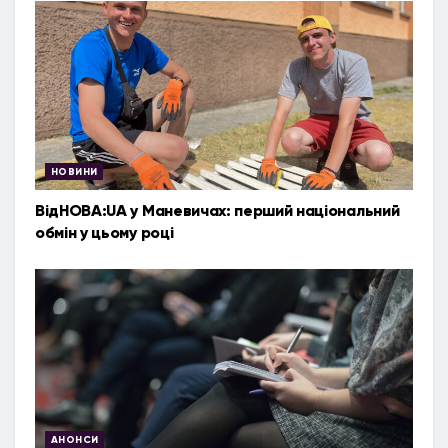
НОВИНИ
ВідНОВА:UA у Маневичах: перший національний
обмін у цьому році
АНОНСИ