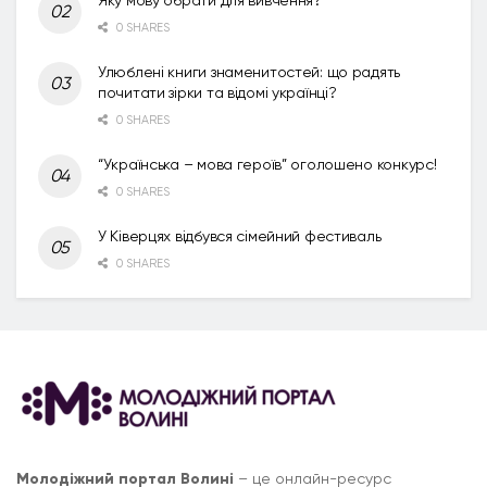
0 SHARES
Улюблені книги знаменитостей: що радять
почитати зірки та відомі українці?
0 SHARES
“Українська – мова героїв” оголошено конкурс!
0 SHARES
У Ківерцях відбувся сімейний фестиваль
0 SHARES
Молодіжний портал Волині
– це онлайн-ресурс