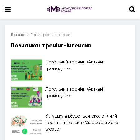
Головна
Тег
тренінг-інтенсив
Позначка:
тренінг-інтенсив
Локальний тренінг «Активні
громадяни»
Локальний тренінг «Активні
Громадяни»
У Луцьку відбудеться екологічний
тренінг-інтенсив «Філософія Zero
waste»