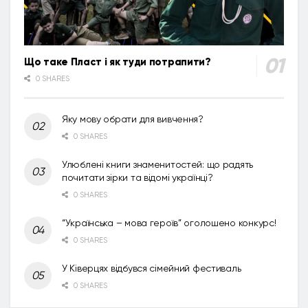
Що таке Пласт і як туди потрапити?
0 SHARES
Яку мову обрати для вивчення?
0 SHARES
Улюблені книги знаменитостей: що радять
почитати зірки та відомі українці?
0 SHARES
“Українська – мова героїв” оголошено конкурс!
0 SHARES
У Ківерцях відбувся сімейний фестиваль
0 SHARES