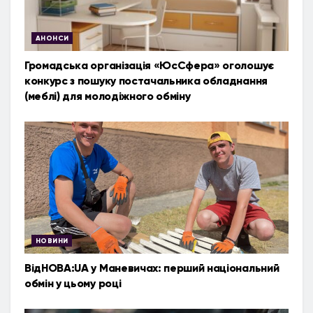
АНОНСИ
Громадська організація «ЮсСфера» оголошує
конкурс з пошуку постачальника обладнання
(меблі) для молодіжного обміну
НОВИНИ
ВідНОВА:UA у Маневичах: перший національний
обмін у цьому році