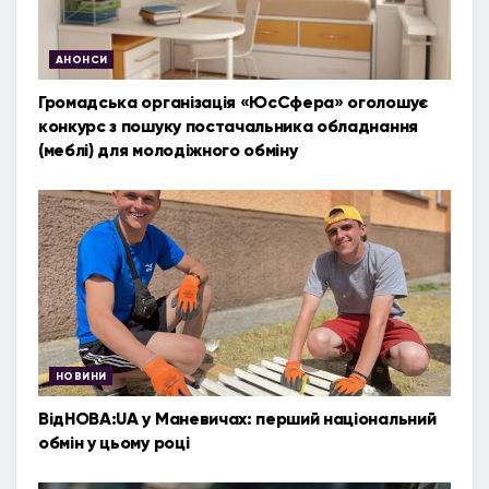
АНОНСИ
Громадська організація «ЮсСфера» оголошує
конкурс з пошуку постачальника обладнання
(меблі) для молодіжного обміну
НОВИНИ
ВідНОВА:UA у Маневичах: перший національний
обмін у цьому році