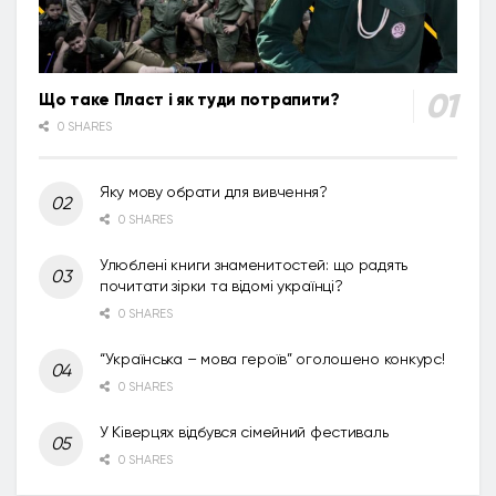
Що таке Пласт і як туди потрапити?
0 SHARES
Яку мову обрати для вивчення?
0 SHARES
Улюблені книги знаменитостей: що радять
почитати зірки та відомі українці?
0 SHARES
“Українська – мова героїв” оголошено конкурс!
0 SHARES
У Ківерцях відбувся сімейний фестиваль
0 SHARES