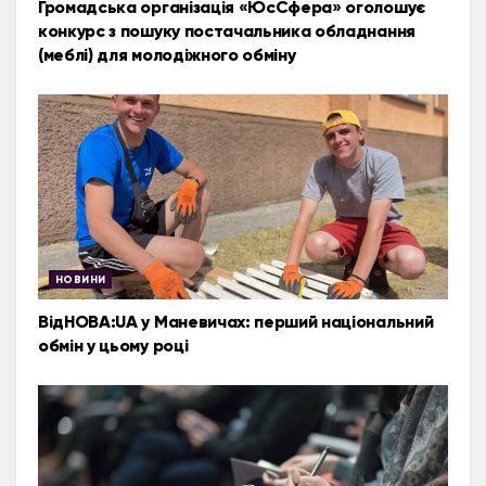
Громадська організація «ЮсСфера» оголошує
конкурс з пошуку постачальника обладнання
(меблі) для молодіжного обміну
НОВИНИ
ВідНОВА:UA у Маневичах: перший національний
обмін у цьому році