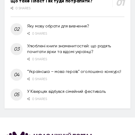
Що таке Пласт і як туди потрапити?
0 SHARES
Яку мову обрати для вивчення?
0 SHARES
Улюблені книги знаменитостей: що радять
почитати зірки та відомі українці?
0 SHARES
“Українська – мова героїв” оголошено конкурс!
0 SHARES
У Ківерцях відбувся сімейний фестиваль
0 SHARES