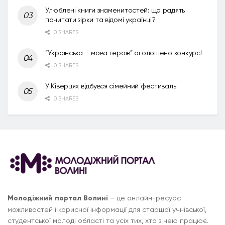
Улюблені книги знаменитостей: що радять
почитати зірки та відомі українці?
0 SHARES
“Українська – мова героїв” оголошено конкурс!
0 SHARES
У Ківерцях відбувся сімейний фестиваль
0 SHARES
Молодіжний портал Волині
– це онлайн-ресурс
можливостей і корисної інформації для старшої учнівської,
студентської молоді області та усіх тих, хто з нею працює.