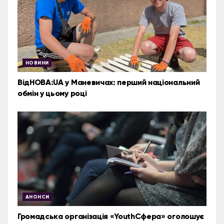
НОВИНИ
ВідНОВА:UA у Маневичах: перший національний
обмін у цьому році
АНОНСИ
Громадська організація «YouthСфера» оголошує