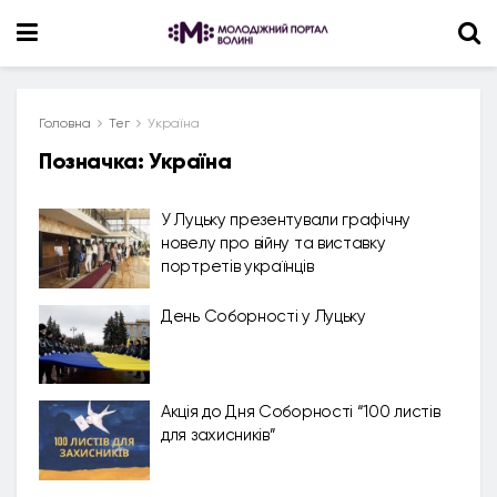
Головна
Тег
Україна
Позначка:
Україна
У Луцьку презентували графічну
новелу про війну та виставку
портретів українців
День Соборності у Луцьку
Акція до Дня Соборності “100 листів
для захисників”