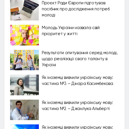
Проєкт Ради Європи підготував
посібник про дослідження потреб
молоді
Молодь України назвала свій
пріоритет у житті
Результати опитування серед молоді,
щодо реалізації свого таланту в
Україні
Як іноземці вивчили українську мову:
частина №3 – Дінара Касимбекова
Як іноземці вивчили українську мову:
частина №2 – Джанлука Альберті
Як іноземці вивчили українську мову: