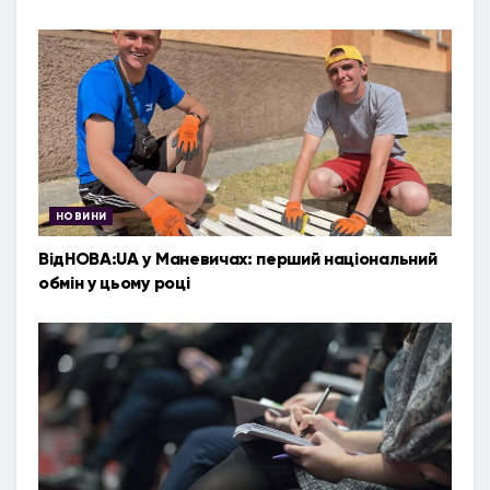
НОВИНИ
ВідНОВА:UA у Маневичах: перший національний
обмін у цьому році