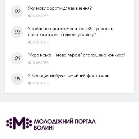
Яку мову обрати для вивчення?
0 SHARES
Улюблені книги знаменитостей: що радять
почитати зірки та відомі українці?
0 SHARES
“Українська – мова героїв” оголошено конкурс!
0 SHARES
У Ківерцях відбувся сімейний фестиваль
0 SHARES