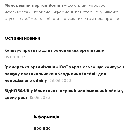
Молодіжний портал Волині
– це онлайн-ресурс
можливостей і корисної інформації для старшої учнівської,
студентської молоді області та усіх тих, хто з нею працює.
Останні новини
Конкурс проєктів для громадських організацій
09.08.2023
Громадська організація «ЮсСфера» оголошує конкурс з
пошуку постачальника обладнання (меблі) для
молодіжного обміну
26.06.2023
ВідНОВА:UA у Маневичах: перший національний обмін у
цьому році
15.06.2023
Інформація
Про нас