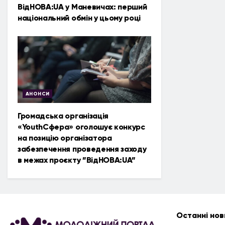
ВідНОВА:UA у Маневичах: перший
національний обмін у цьому році
АНОНСИ
Громадська організація
«YouthСфера» оголошує конкурс
на позицію організатора
забезпечення проведення заходу
в межах проєкту ”ВідНОВА:UA”
Останні нов