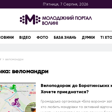
П’ятниця, 7 Серпня, 2026
НОВИНИ
ВІДЕО
ФОТО
БАЗА ЗНАНЬ
ДУМКИ
ТІ Х
г
веломандри
чка:
веломандри
Велоподорож до Боратинських к
Хочете приєднатися?
Громадська організація «Біла ворона» зап
хто любить мандрівки та активний відпочи