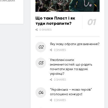
атинських
Що таке Пласт і як
туди потрапити?
0 SHARES
Яку мову обрати для вивчення?
0 SHARES
Улюблені книги
знаменитостей: що радять
почитати зірки та відомі
українці?
0 SHARES
“Українська – мова героїв”
оголошено конкурс!
0 SHARES