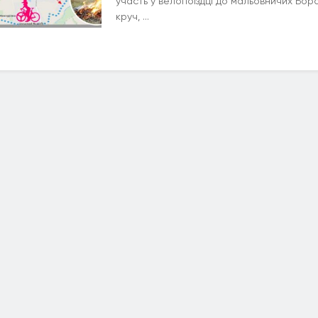
участь у велопоїздці до мальовничих Бор
круч, ...