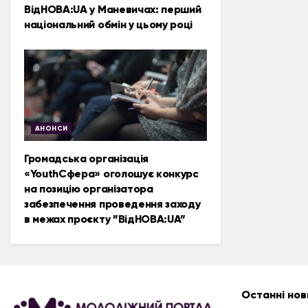
ВідНОВА:UA у Маневичах: перший
національний обмін у цьому році
АНОНСИ
Громадська організація
«YouthСфера» оголошує конкурс
на позицію організатора
забезпечення проведення заходу
в межах проєкту ”ВідНОВА:UA”
Останні нов