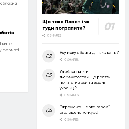
– обласна
Що таке Пласт і як
туди потрапити?
оботів
0 SHARES
 квітня
 у форматі
Яку мову обрати для вивчення?
0 SHARES
Улюблені книги
знаменитостей: що радять
почитати зірки та відомі
українці?
0 SHARES
“Українська – мова героїв”
оголошено конкурс!
0 SHARES