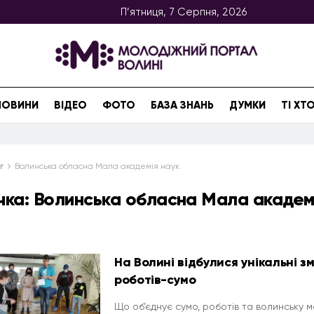
П’ятниця, 7 Серпня, 2026
НОВИНИ
ВІДЕО
ФОТО
БАЗА ЗНАНЬ
ДУМКИ
ТІ Х
г
Волинська обласна Мала академія наук
чка:
Волинська обласна Мала академ
На Волині відбулися унікальні з
роботів-сумо
Що об’єднує сумо, роботів та волинську 