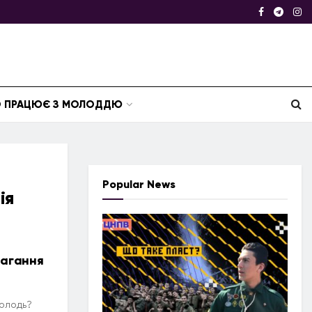
ТО ПРАЦЮЄ З МОЛОДДЮ
Popular News
ія
магання
молодь?