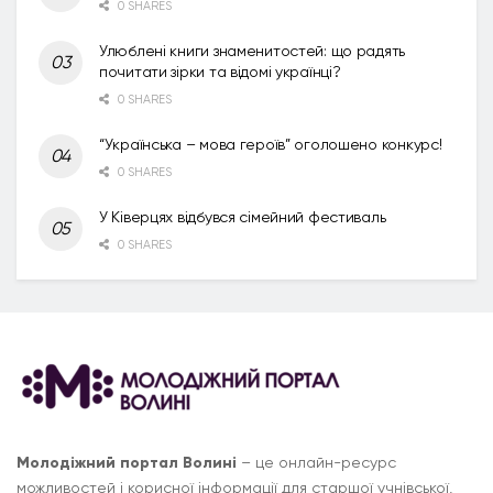
0 SHARES
Улюблені книги знаменитостей: що радять
почитати зірки та відомі українці?
0 SHARES
“Українська – мова героїв” оголошено конкурс!
0 SHARES
У Ківерцях відбувся сімейний фестиваль
0 SHARES
Молодіжний портал Волині
– це онлайн-ресурс
можливостей і корисної інформації для старшої учнівської,