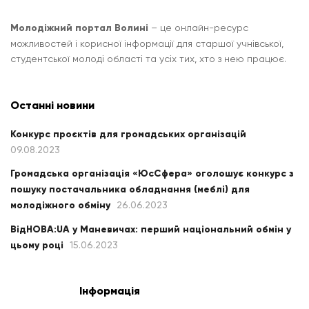
Молодіжний портал Волині
– це онлайн-ресурс
можливостей і корисної інформації для старшої учнівської,
студентської молоді області та усіх тих, хто з нею працює.
Останні новини
Конкурс проєктів для громадських організацій
09.08.2023
Громадська організація «ЮсСфера» оголошує конкурс з
пошуку постачальника обладнання (меблі) для
молодіжного обміну
26.06.2023
ВідНОВА:UA у Маневичах: перший національний обмін у
цьому році
15.06.2023
Інформація