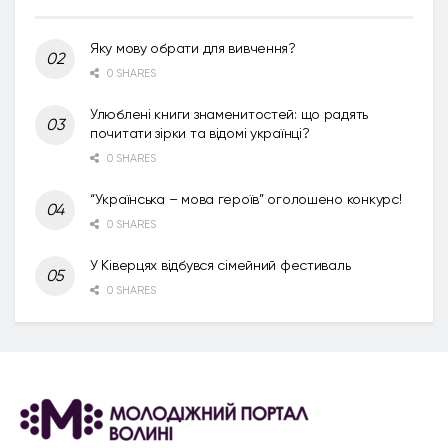
Яку мову обрати для вивчення?
0 SHARES
Улюблені книги знаменитостей: що радять
почитати зірки та відомі українці?
0 SHARES
“Українська – мова героїв” оголошено конкурс!
0 SHARES
У Ківерцях відбувся сімейний фестиваль
0 SHARES