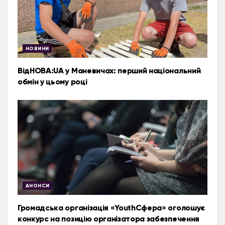
НОВИНИ
ВідНОВА:UA у Маневичах: перший національний
обмін у цьому році
АНОНСИ
Громадська організація «YouthСфера» оголошує
конкурс на позицію організатора забезпечення