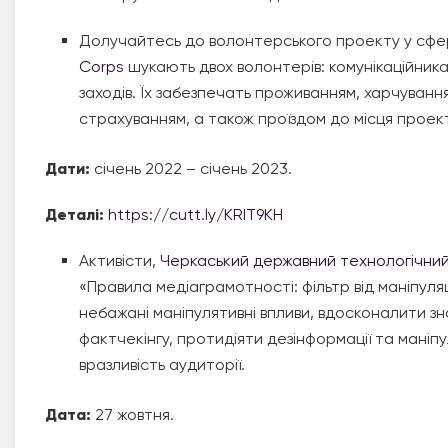
Долучайтесь до волонтерського проекту у сфері 
Corps
шукають двох волонтерів: комунікаційник
заходів. Їх забезпечать проживанням, харчуван
страхуванням, а також проїздом до місця проек
Дати:
січень 2022 – січень 2023.
Деталі:
https://cutt.ly/KRIT9KH
Активісти,
Черкаський державний технологічний
«Правила медіаграмотності: фільтр від маніпул
небажані маніпулятивні впливи, вдосконалити з
фактчекінгу, протидіяти дезінформації та маніпу
вразливість аудиторії.
Дата:
27 жовтня.