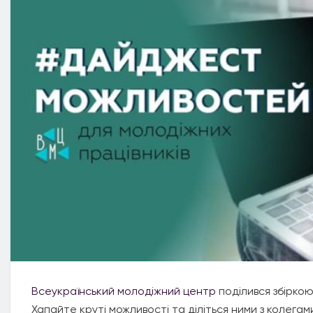
Всеукраїнський молодіжний центр
поділився збірко
Хапайте круті можливості та діліться ними з колегам