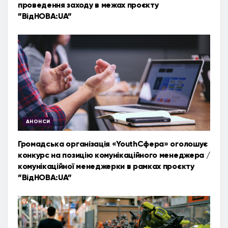
проведення заходу в межах проєкту
”ВідНОВА:UA”
АНОНСИ
Громадська організація «YouthСфера» оголошує
конкурс на позицію комунікаційного менеджера /
комунікаційної менеджерки в рамках проєкту
”ВідНОВА:UA”