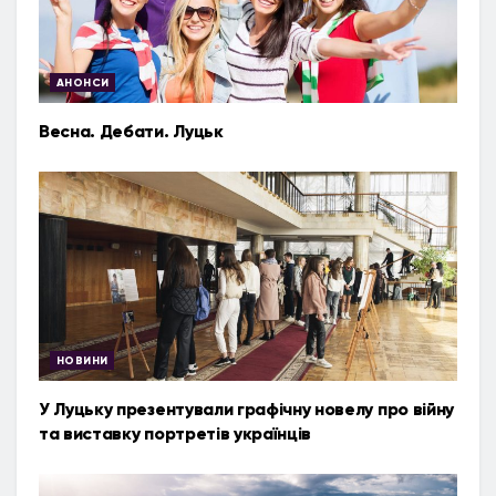
АНОНСИ
Весна. Дебати. Луцьк
НОВИНИ
У Луцьку презентували графічну новелу про війну
та виставку портретів українців