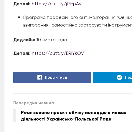
Деталі:
https://cutt.ly/jRIYpAy
Програма професійного анти-вигорання “Фенікс”
ввигорання і самостійно застосувати інструмент
Дедлайн:
10 листопада.
Деталі:
https://cutt.ly/ERIYkOV
Поділитися
Под
Попередня новина
Реалізовано проєкт обміну молоддю в межах
діяльності Українсько-Польської Ради