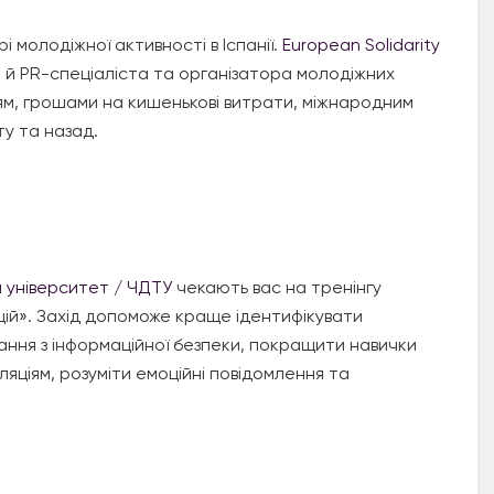
молодіжної активності в Іспанії.
European Solidarity
а й PR-спеціаліста та організатора молодіжних
ням, грошами на кишенькові витрати, міжнародним
ту та назад.
 університет / ЧДТУ
чекають вас на тренінгу
яцій». Захід допоможе краще ідентифікувати
нання з інформаційної безпеки, покращити навички
ляціям, розуміти емоційні повідомлення та