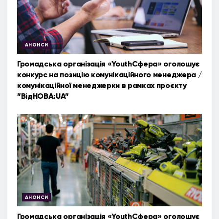
АНОНСИ
Громадська організація «YouthСфера» оголошує
конкурс на позицію комунікаційного менеджера /
комунікаційної менеджерки в рамках проєкту
”ВідНОВА:UA”
АНОНСИ
Громадська організація «YouthСфера» оголошує