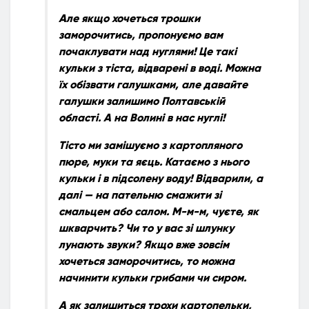
Але якщо хочеться трошки
заморочитись, пропонуємо вам
почаклувати над нуглями! Це такі
кульки з тіста, відварені в воді. Можна
їх обізвати галушками, але давайте
галушки залишимо Полтавській
області. А на Волині в нас нуглі!
Тісто ми замішуємо з картопляного
пюре, муки та яєць. Катаємо з нього
кульки і в підсолену воду! Відварили, а
далі — на пательню смажити зі
смальцем або салом. М-м-м, чуєте, як
шкварчить? Чи то у вас зі шлунку
лунають звуки? Якщо вже зовсім
хочеться заморочитись, то можна
начинити кульки грибами чи сиром.
А як залишиться трохи картопельки,