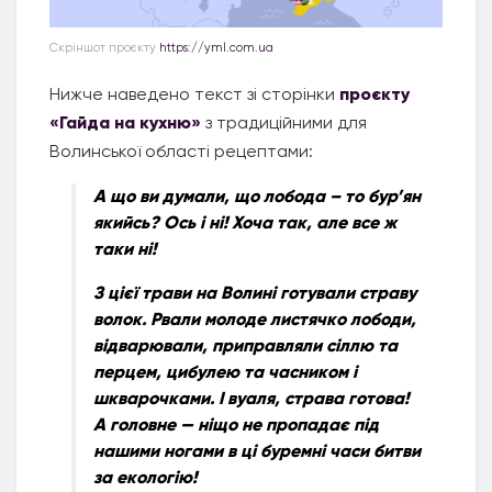
Скріншот проєкту
https://yml.com.ua
Нижче наведено текст зі сторінки
проєкту
«Гайда на кухню»
з традиційними для
Волинської області рецептами:
А що ви думали, що лобода – то бур’ян
якийсь? Ось і ні! Хоча так, але все ж
таки ні!
З цієї трави на Волині готували страву
волок. Рвали молоде листячко лободи,
відварювали, приправляли сіллю та
перцем, цибулею та часником і
шкварочками. І вуаля, страва готова!
А головне — ніщо не пропадає під
нашими ногами в ці буремні часи битви
за екологію!