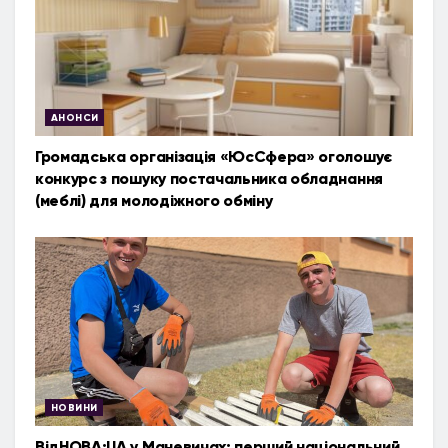
АНОНСИ
Громадська організація «ЮсСфера» оголошує
конкурс з пошуку постачальника обладнання
(меблі) для молодіжного обміну
НОВИНИ
ВідНОВА:UA у Маневичах: перший національний