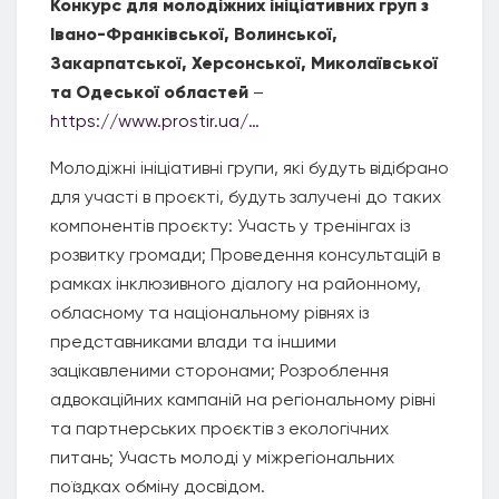
Конкурс для молодіжних ініціативних груп з
Івано-Франківської, Волинської,
Закарпатської, Херсонської, Миколаївської
та Одеської областей
–
https://www.prostir.ua/…
Молодіжні ініціативні групи, які будуть відібрано
для участі в проєкті, будуть залучені до таких
компонентів проєкту: Участь у тренінгах із
розвитку громади; Проведення консультацій в
рамках інклюзивного діалогу на районному,
обласному та національному рівнях із
представниками влади та іншими
зацікавленими сторонами; Розроблення
адвокаційних кампаній на регіональному рівні
та партнерських проєктів з екологічних
питань; Участь молоді у міжрегіональних
поїздках обміну досвідом.