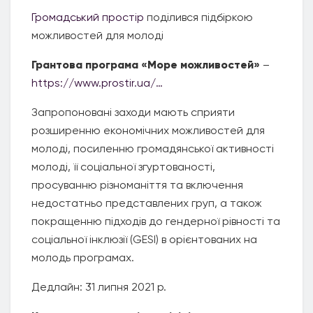
Громадський простір
поділився підбіркою
можливостей для молоді
Грантова програма
«
Море можливостей»
–
https://www.prostir.ua/…
Запропоновані заходи мають сприяти
розширенню економічних можливостей для
молоді, посиленню громадянської активності
молоді, її соціальної згуртованості,
просуванню різноманіття та включення
недостатньо представлених груп, а також
покращенню підходів до гендерної рівності та
соціальної інклюзії (GESI) в орієнтованих на
молодь програмах.
Дедлайн: 31 липня 2021 р.