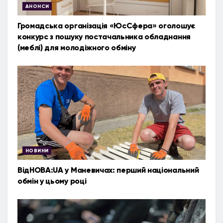
АНОНСИ
Громадська організація «ЮсСфера» оголошує
конкурс з пошуку постачальника обладнання
(меблі) для молодіжного обміну
НОВИНИ
ВідНОВА:UA у Маневичах: перший національний
обмін у цьому році