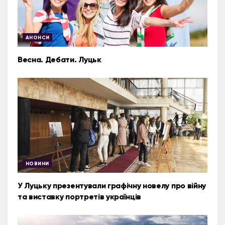
АНОНСИ
Весна. Дебати. Луцьк
НОВИНИ
У Луцьку презентували графічну новелу про війну
та виставку портретів українців