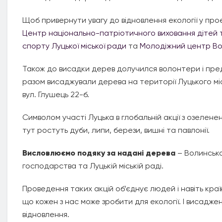
Щоб привернути увагу до відновлення екології у про
Центр національно-патріотичного виховання дітей т
спорту Луцької міської ради
та
Молодіжний центр Во
Також до висадки дерев долучился волонтери і предс
разом висаджували дерева на території Луцького мі
вул. Глушець 22-б.
Символом участі Луцька в глобальній акції з озелен
тут ростуть дуби, липи, берези, вишні та павлонії.
Висловлюємо подяку за надані дерева
– Волинсько
господарства та Луцькій міській раді.
Проведення таких акцій об’єднує людей і навіть кра
що кожен з нас може зробити для екології. І висаджен
відновлення.