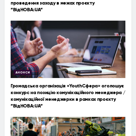
проведення заходу в межах проєкту
”ВідНОВА:UA”
АНОНСИ
Громадська організація «YouthСфера» оголошує
конкурс на позицію комунікаційного менеджера /
комунікаційної менеджерки в рамках проєкту
”ВідНОВА:UA”