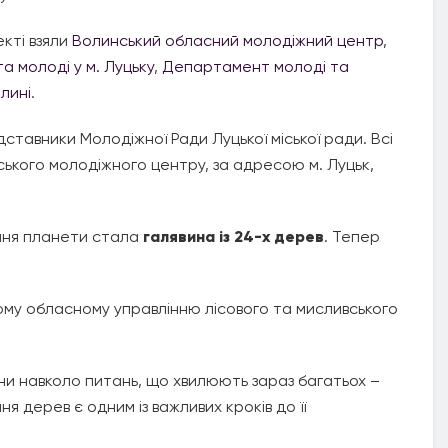
екті взяли
Волинський обласний молодіжний центр
,
а молоді у м. Луцьку
,
Департамент молоді та
лині
.
тавники Молодіжної Ради Луцької міської ради. Всі
ського молодіжного центру, за адресою м. Луцьк,
ення планети стала
галявина із 24-х дерев
. Тепер
му обласному управлінню лісового та мисливського
їни навколо питань, що хвилюють зараз багатьох –
ня дерев є одним із важливих кроків до її