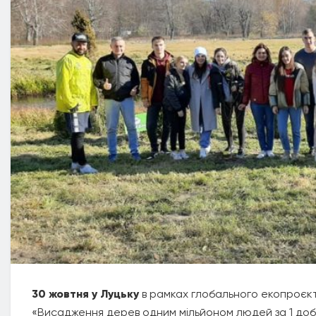
30 жовтня у Луцьку
в рамках глобального екопроєк
«Висадження дерев одним мільйоном людей за 1 доб