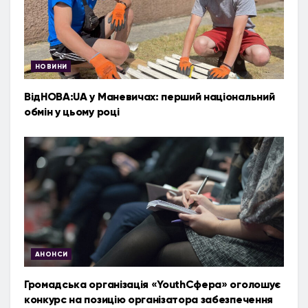
НОВИНИ
ВідНОВА:UA у Маневичах: перший національний
обмін у цьому році
АНОНСИ
Громадська організація «YouthСфера» оголошує
конкурс на позицію організатора забезпечення