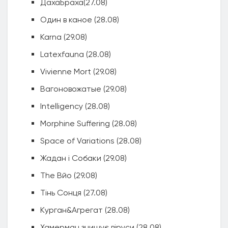
ДахаБраха(27.08)
Один в каное (28.08)
Karna (29.08)
Latexfauna (28.08)
Vivienne Mort (29.08)
Вагоновожатые (29.08)
Intelligency (28.08)
Morphine Suffering (28.08)
Space of Variations (28.08)
Жадан і Собаки (29.08)
The Вйо (29.08)
Тінь Сонця (27.08)
Курган&Агрегат (28.08)
Хамерман знищує віруси (28.08)