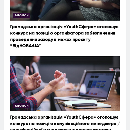
АНОНСИ
Громадська організація «YouthСфера» оголошує
конкурс на позицію організатора забезпечення
проведення заходу в межах проєкту
”ВідНОВА:UA”
АНОНСИ
Громадська організація «YouthСфера» оголошує
конкурс на позицію комунікаційного менеджера /
комунікаційної менеджерки в рамках проєкту