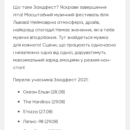
Що таке Західфест? Яскраве завершення
літа! Масштабний музичний фестиваль біля
Львова! Неймовірна атмосфера, драйв,
найкращі спогади! Немає значення, які в тебе
музичні вподобання. Тут знайдеться музика
для кожного! Сцени, що працюють одночасно
і незалежно одна від одної, даруватимуть
максимальний заряд емоціями у режимі нон-
стоп!
Перелік учасників Західфест 2021:
Океан Ельзи (28.08)
The Hardkiss (29.08)
5‘nizza (27.08)
Ляпис-98 (29.08)