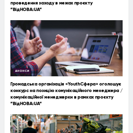
проведення заходу в межах проєкту
”ВідНОВА:UA”
АНОНСИ
Громадська організація «YouthСфера» оголошує
конкурс на позицію комунікаційного менеджера /
комунікаційної менеджерки в рамках проєкту
”ВідНОВА:UA”