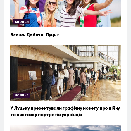
АНОНСИ
Весна. Дебати. Луцьк
НОВИНИ
У Луцьку презентували графічну новелу про війну
та виставку портретів українців