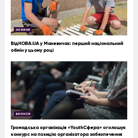
НОВИНИ
ВідНОВА:UA у Маневичах: перший національний
обмін у цьому році
АНОНСИ
Громадська організація «YouthСфера» оголошує
конкурс на позицію організатора забезпечення