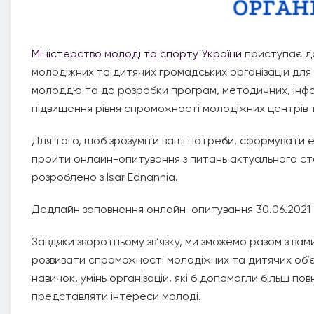
Міністерство молоді та спорту України
приступає до
молодіжних та дитячих громадських організацій для
молоддю та до розробки програм, методичних, інфор
підвищення рівня спроможності молодіжних центрів та
Для того, щоб зрозуміти ваші потреби, сформувати 
пройти онлайн-опитування з питань актуального ста
розроблено з Isar Ednannia.
Дедлайн заповнення онлайн-опитування 30.06.2021
Завдяки зворотньому зв’язку, ми зможемо разом з ва
розвивати спроможності молодіжних та дитячих об
навичок, умінь організацій, які б допомогли більш п
представляти інтереси молоді.