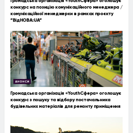
Громадська організація «YouthСфера» оголошує
конкурс на позицію комунікаційного менеджера /
комунікаційної менеджерки в рамках проєкту
”ВідНОВА:UA”
АНОНСИ
Громадська організація «YouthСфера» оголошує
конкурс з пошуку та відбору постачальника
будівельних матеріалів для ремонту приміщення