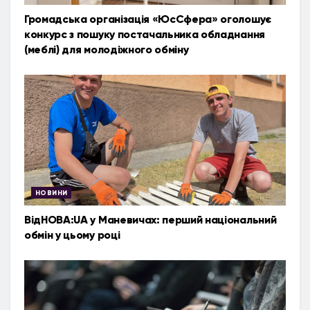
Громадська організація «ЮсСфера» оголошує
конкурс з пошуку постачальника обладнання
(меблі) для молодіжного обміну
НОВИНИ
ВідНОВА:UA у Маневичах: перший національний
обмін у цьому році