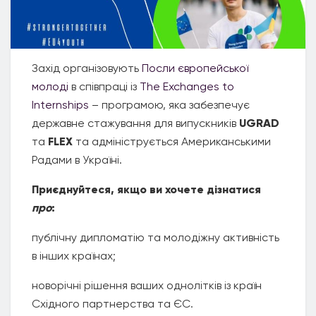
Захід організовують
Посли європейської
молоді
в співпраці із
The Exchanges to
Internships
– програмою, яка забезпечує
державне стажування для випускників
UGRAD
та
FLEX
та адмініструється Американськими
Радами в Україні.
Приєднуйтеся, якщо ви хочете дізнатися
про
:
публічну дипломатію та молодіжну активність
в інших країнах;
новорічні рішення ваших однолітків із країн
Східного партнерства та ЄС.