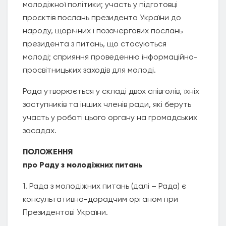
молодіжної політики; участь у підготовці
проєктів послань президента України до
народу, щорічних і позачергових послань
президента з питань, що стосуються
молоді; сприяння проведенню інформаційно-
просвітницьких заходів для молоді.
Рада утворюється у складі двох співголів, їхніх
заступників та інших членів ради, які беруть
участь у роботі цього органу на громадських
засадах.
ПОЛОЖЕННЯ
про Раду з молодіжних питань
1. Рада з молодіжних питань (далі – Рада) є
консультативно-дорадчим органом при
Президентові України.