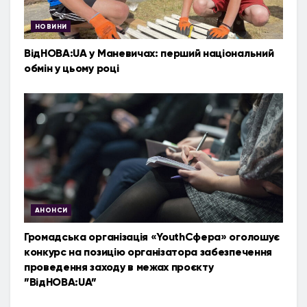
НОВИНИ
ВідНОВА:UA у Маневичах: перший національний
обмін у цьому році
АНОНСИ
Громадська організація «YouthСфера» оголошує
конкурс на позицію організатора забезпечення
проведення заходу в межах проєкту
”ВідНОВА:UA”