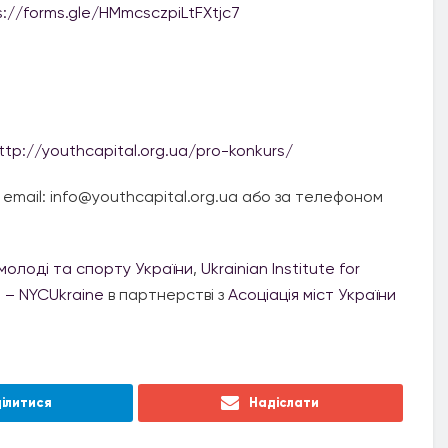
s://forms.gle/HMmcsczpiLtFXtjc7
ttp://youthcapital.org.ua/pro-konkurs/
mail: info@youthcapital.org.ua або за телефоном
молоді та спорту України
,
Ukrainian Institute for
e – NYCUkraine
в партнерстві з
Асоціація міст України
ілитися
Надіслати