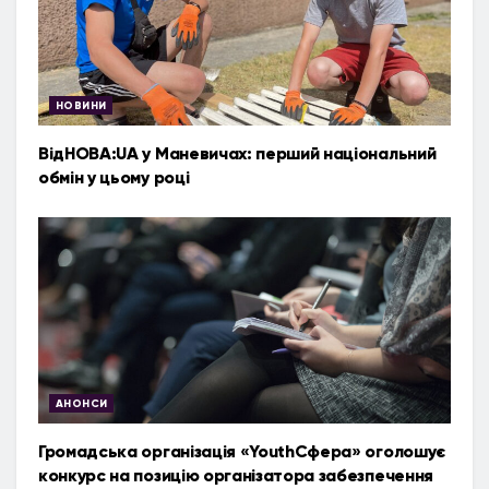
НОВИНИ
ВідНОВА:UA у Маневичах: перший національний
обмін у цьому році
АНОНСИ
Громадська організація «YouthСфера» оголошує
конкурс на позицію організатора забезпечення