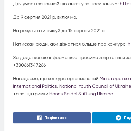
Для участі заповнюй цю анкету за посиланням:
http
До 9 серпня 2021 р. включно.
На результати очікуй до 15 серпня 2021 р.
Натискай сюди, аби дізнатися більше про конкурс:
h
За додатковою інформацією просимо звертатися за e
+380661347266
Нагадаємо, що конкурс організований
Міністерство 
International Politics
,
National Youth Council of Ukrain
та за підтримки
Hanns Seidel Stiftung Ukraine
.
Поділитися
Под