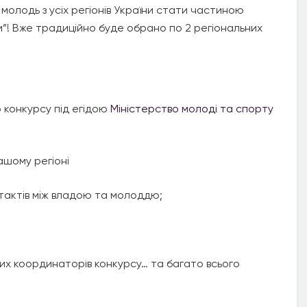
олодь з усіх регіонів України стати частиною
”! Вже традиційно буде обрано по 2 регіональних
 конкурсу під егідою
Міністерство молоді та спорту
ашому регіоні
тактів між владою та молоддю;
них координаторів конкурсу… та багато всього