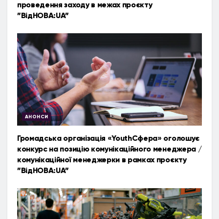
проведення заходу в межах проєкту
”ВідНОВА:UA”
АНОНСИ
Громадська організація «YouthСфера» оголошує
конкурс на позицію комунікаційного менеджера /
комунікаційної менеджерки в рамках проєкту
”ВідНОВА:UA”