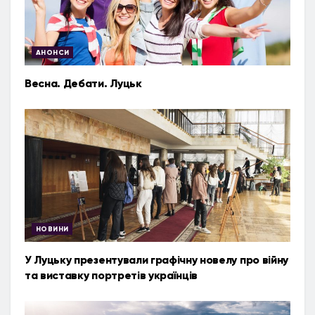
АНОНСИ
Весна. Дебати. Луцьк
НОВИНИ
У Луцьку презентували графічну новелу про війну
та виставку портретів українців