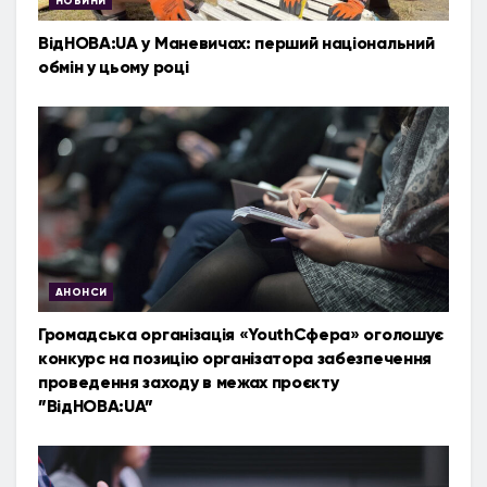
НОВИНИ
ВідНОВА:UA у Маневичах: перший національний
обмін у цьому році
АНОНСИ
Громадська організація «YouthСфера» оголошує
конкурс на позицію організатора забезпечення
проведення заходу в межах проєкту
”ВідНОВА:UA”