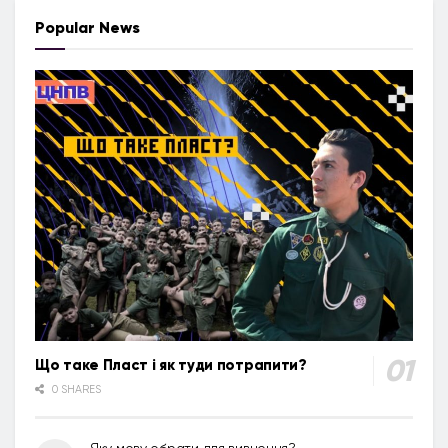
Popular News
Що таке Пласт і як туди потрапити?
0 SHARES
Яку мову обрати для вивчення?