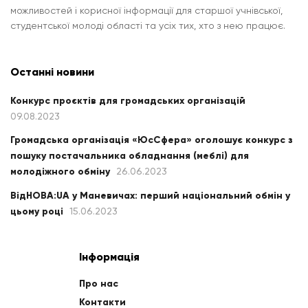
можливостей і корисної інформації для старшої учнівської,
студентської молоді області та усіх тих, хто з нею працює.
Останні новини
Конкурс проєктів для громадських організацій
09.08.2023
Громадська організація «ЮсСфера» оголошує конкурс з
пошуку постачальника обладнання (меблі) для
молодіжного обміну
26.06.2023
ВідНОВА:UA у Маневичах: перший національний обмін у
цьому році
15.06.2023
Інформація
Про нас
Контакти