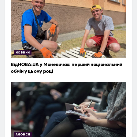
НОВИНИ
ВідНОВА:UA у Маневичах: перший національний
обмін у цьому році
АНОНСИ