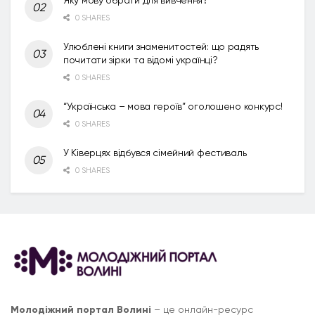
0 SHARES
Улюблені книги знаменитостей: що радять
почитати зірки та відомі українці?
0 SHARES
“Українська – мова героїв” оголошено конкурс!
0 SHARES
У Ківерцях відбувся сімейний фестиваль
0 SHARES
Молодіжний портал Волині
– це онлайн-ресурс