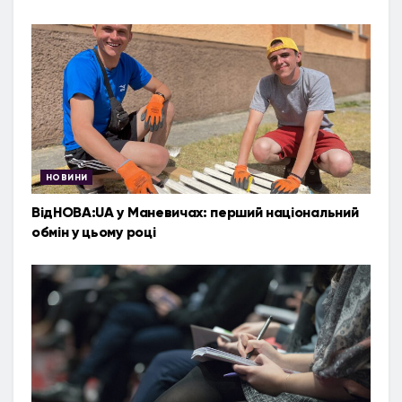
НОВИНИ
ВідНОВА:UA у Маневичах: перший національний
обмін у цьому році