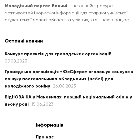
Молодіжний портал Волині
– це онлайн-ресурс
можливостей і корисної інформації для старшої учнівської,
студентської молоді області та усіх тих, хто з нею працює.
Останні новини
Конкурс проєктів для громадських організацій
09.08.2023
Громадська організація «ЮсСфера» оголошує конкурс з
пошуку постачальника обладнання (меблі) для
молодіжного обміну
26.06.2023
ВідНОВА:UA у Маневичах: перший національний обмін у
цьому році
15.06.2023
Інформація
Про нас