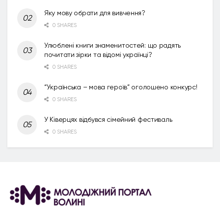
Яку мову обрати для вивчення?
0 SHARES
Улюблені книги знаменитостей: що радять
почитати зірки та відомі українці?
0 SHARES
“Українська – мова героїв” оголошено конкурс!
0 SHARES
У Ківерцях відбувся сімейний фестиваль
0 SHARES