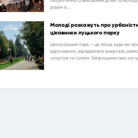
патріотичного виховання дітей та молоді 
разом із ...
Молоді розкажуть про урбаністи
цікавинки луцького парку
Центральний парк – це місце, куди ми п
відпочивати, заряджатися енергією, займ
спортом та гуляти. Запрошуємо вас на гуті