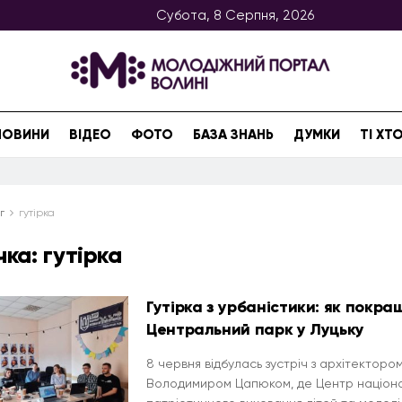
Субота, 8 Серпня, 2026
НОВИНИ
ВІДЕО
ФОТО
БАЗА ЗНАНЬ
ДУМКИ
ТІ Х
г
гутірка
чка:
гутірка
Гутірка з урбаністики: як покра
Центральний парк у Луцьку
8 червня відбулась зустріч з архітекторо
Володимиром Цапюком, де Центр націон