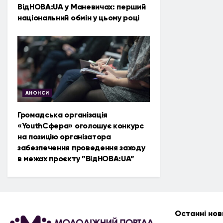
ВідНОВА:UA у Маневичах: перший
національний обмін у цьому році
АНОНСИ
Громадська організація
«YouthСфера» оголошує конкурс
на позицію організатора
забезпечення проведення заходу
в межах проєкту ”ВідНОВА:UA”
Останні нов