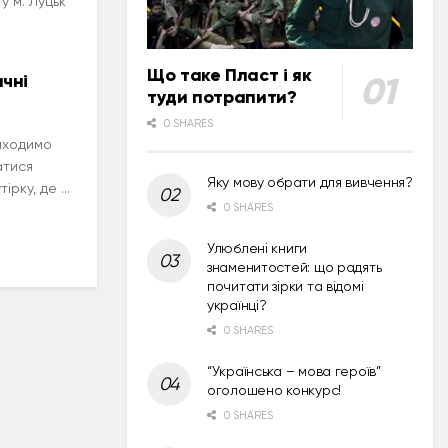
у м. Луцьк
Що таке Пласт і як
чні
туди потрапити?
0 SHARES
риходимо
атися
Яку мову обрати для вивчення?
рку, де ...
0 SHARES
Улюблені книги
знаменитостей: що радять
почитати зірки та відомі
українці?
0 SHARES
“Українська – мова героїв”
оголошено конкурс!
0 SHARES