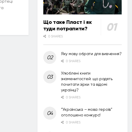
фортеці
та
Що таке Пласт і як
туди потрапити?
0 SHARES
Яку мову обрати для вивчення?
0 SHARES
Улюблені книги
знаменитостей: що радять
почитати зірки та відомі
українці?
0 SHARES
“Українська – мова героїв”
оголошено конкурс!
0 SHARES