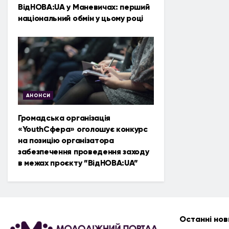
ВідНОВА:UA у Маневичах: перший
національний обмін у цьому році
АНОНСИ
Громадська організація
«YouthСфера» оголошує конкурс
на позицію організатора
забезпечення проведення заходу
в межах проєкту ”ВідНОВА:UA”
Останні нов