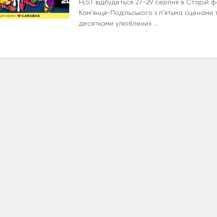
FEST відбудеться 27-29 серпня в Старій 
Кам'янця-Подільського з п’ятьма сценами 
десятками улюблених ...