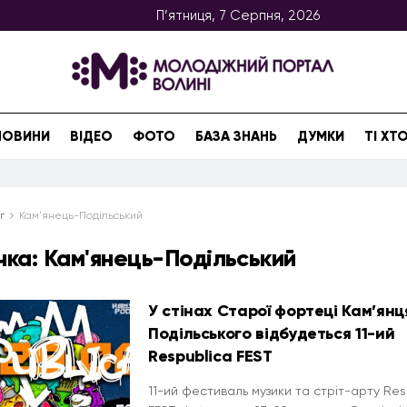
П’ятниця, 7 Серпня, 2026
НОВИНИ
ВІДЕО
ФОТО
БАЗА ЗНАНЬ
ДУМКИ
ТІ Х
г
Кам'янець-Подільський
чка:
Кам'янець-Подільський
У стінах Старої фортеці Кам’янц
Подільського відбудеться 11-ий
Respublica FEST
11-ий фестиваль музики та стріт-арту Res