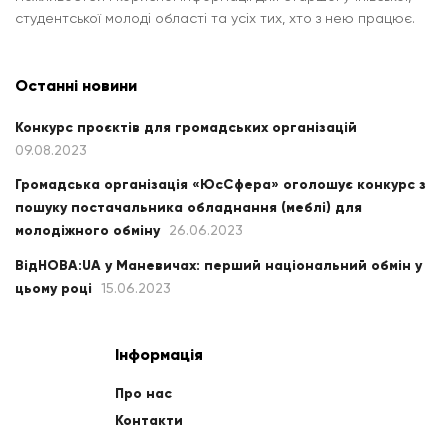
студентської молоді області та усіх тих, хто з нею працює.
Останні новини
Конкурс проєктів для громадських організацій
09.08.2023
Громадська організація «ЮсСфера» оголошує конкурс з
пошуку постачальника обладнання (меблі) для
молодіжного обміну
26.06.2023
ВідНОВА:UA у Маневичах: перший національний обмін у
цьому році
15.06.2023
Інформація
Про нас
Контакти