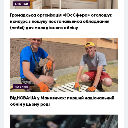
АНОНСИ
Громадська організація «ЮсСфера» оголошує
конкурс з пошуку постачальника обладнання
(меблі) для молодіжного обміну
НОВИНИ
ВідНОВА:UA у Маневичах: перший національний
обмін у цьому році