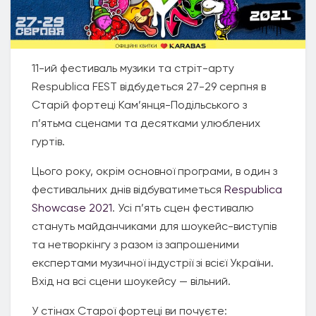
11-ий фестиваль музики та стріт-арту
Respublica FEST відбудеться 27-29 серпня в
Старій фортеці Кам’янця-Подільського з
п’ятьма сценами та десятками улюблених
гуртів.
Цього року, окрім основної програми, в один з
фестивальних днів відбуватиметься
Respublica
Showcase 2021
. Усі п’ять сцен фестивалю
стануть майданчиками для шоукейс-виступів
та нетворкінгу з разом із запрошеними
експертами музичної індустрії зі всієї України.
Вхід на всі сцени шоукейсу — вільний.
У стінах Старої фортеці ви почуєте: