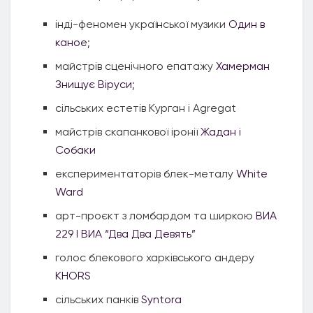
інді-феномен української музики
Один в
каное
;
майстрів сценічного епатажу
Хамерман
Знищує Віруси
;
сільських естетів Курган і Agregat
майстрів скапанкової іронії
Жадан і
Собаки
експериментаторів блек-металу
White
Ward
арт-проєкт з ломбардом та ширкою
ВИА
229 I ВИА “Два Два Девять”
голос блекового харківського андеру
KHORS
сільських панків
Syntora