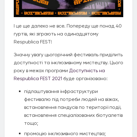
І це ще далеко не все. Попереду ще понад 40
гуртів, які зіграють на одинадцятому
Respublica FEST!
Значну увагу цьогорічний фестиваль приділить
доступності та інклюзивному мистецтву. Цього
року в межах програми
Доступність на
Respublica FEST 2021
буде організовано:
підлаштування інфраструктури
фестивалю під потреби людей на візках,
встановлення пандусів по території події,
встановлення спеціалізованих біотуалетів
тощо;
промоцію інклюзивного мистецтва;