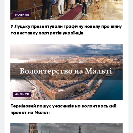
НОВИНИ
У Луцьку презентували графічну новелу про війну
та виставку портретів українців
АНОНСИ
Терміновий пошук учасників на волонтерський
проект на Мальті