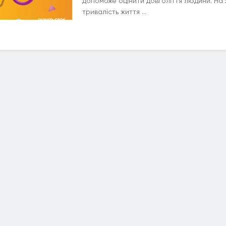
допоможе оцінити довголіття людини. На 
тривалість життя ...