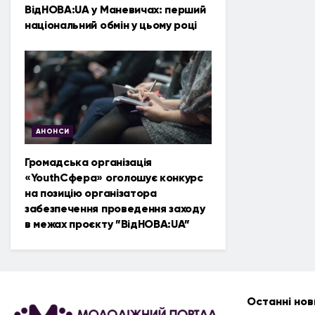
ВідНОВА:UA у Маневичах: перший
національний обмін у цьому році
АНОНСИ
Громадська організація
«YouthСфера» оголошує конкурс
на позицію організатора
забезпечення проведення заходу
в межах проєкту ”ВідНОВА:UA”
Останні нов