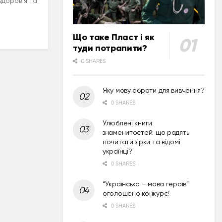
здоров’я та
Що таке Пласт і як
туди потрапити?
0 SHARES
Яку мову обрати для вивчення?
0 SHARES
Улюблені книги
знаменитостей: що радять
почитати зірки та відомі
українці?
0 SHARES
“Українська – мова героїв”
оголошено конкурс!
0 SHARES