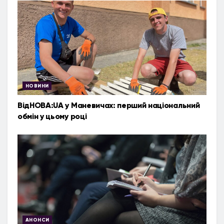
НОВИНИ
ВідНОВА:UA у Маневичах: перший національний
обмін у цьому році
АНОНСИ