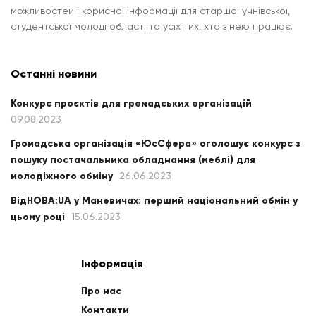
можливостей і корисної інформації для старшої учнівської,
студентської молоді області та усіх тих, хто з нею працює.
Останні новини
Конкурс проєктів для громадських організацій
09.08.2023
Громадська організація «ЮсСфера» оголошує конкурс з
пошуку постачальника обладнання (меблі) для
молодіжного обміну
26.06.2023
ВідНОВА:UA у Маневичах: перший національний обмін у
цьому році
15.06.2023
Інформація
Про нас
Контакти