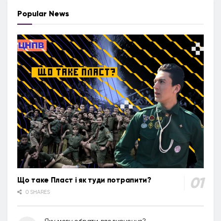
Popular News
Що таке Пласт і як туди потрапити?
0 SHARES
Яку мову обрати для вивчення?