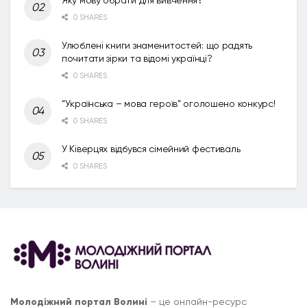
0 SHARES
Улюблені книги знаменитостей: що радять
почитати зірки та відомі українці?
0 SHARES
“Українська – мова героїв” оголошено конкурс!
0 SHARES
У Ківерцях відбувся сімейний фестиваль
0 SHARES
Молодіжний портал Волині
– це онлайн-ресурс