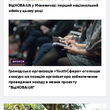
ВідНОВА:UA у Маневичах: перший національний
обмін у цьому році
АНОНСИ
Громадська організація «YouthСфера» оголошує
конкурс на позицію організатора забезпечення
проведення заходу в межах проєкту
”ВідНОВА:UA”