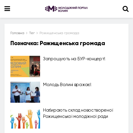
Головна
Тег
Рожищенська громада
Позначка:
Рожищенська громада
Запрошують на БУР-концерт!
Молодь Волині вражає!
Набирають склад новоствореної
Рожищенської молодіжної ради