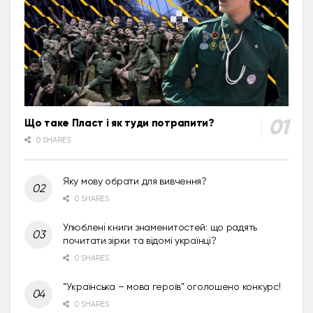
Що таке Пласт і як туди потрапити?
0 SHARES
Яку мову обрати для вивчення?
0 SHARES
Улюблені книги знаменитостей: що радять
почитати зірки та відомі українці?
0 SHARES
“Українська – мова героїв” оголошено конкурс!
0 SHARES