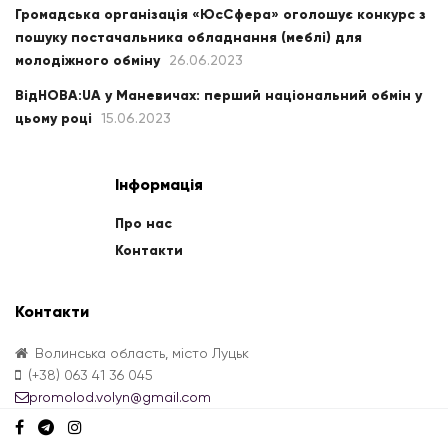
Громадська організація «ЮсСфера» оголошує конкурс з
пошуку постачальника обладнання (меблі) для
молодіжного обміну
26.06.2023
ВідНОВА:UA у Маневичах: перший національний обмін у
цьому році
15.06.2023
Інформація
Про нас
Контакти
Контакти
Волинська область, місто Луцьк
(+38) 063 41 36 045
promolod.volyn@gmail.com