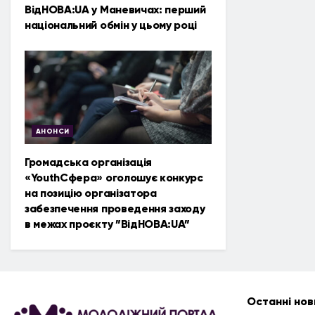
ВідНОВА:UA у Маневичах: перший
національний обмін у цьому році
АНОНСИ
Громадська організація
«YouthСфера» оголошує конкурс
на позицію організатора
забезпечення проведення заходу
в межах проєкту ”ВідНОВА:UA”
Останні нов