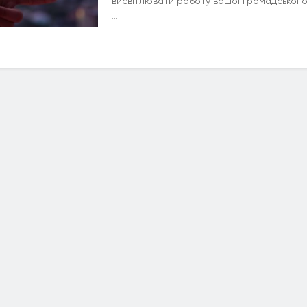
висвітлювати роботу вашої громадської о
...