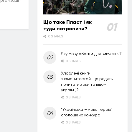
рганізації?
Що таке Пласт і як
туди потрапити?
0 SHARES
Яку мову обрати для вивчення?
0 SHARES
Улюблені книги
знаменитостей: що радять
почитати зірки та відомі
українці?
0 SHARES
“Українська – мова героїв”
оголошено конкурс!
0 SHARES