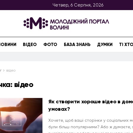
Четвер, 6 Серпня, 2026
НОВИНИ
ВІДЕО
ФОТО
БАЗА ЗНАНЬ
ДУМКИ
ТІ Х
г
відео
чка:
відео
Як створити хороше відео в дом
умовах?
Хочете, щоб ваші сторінки у соціальних 
були більш популярними? Або ж думаєте, я