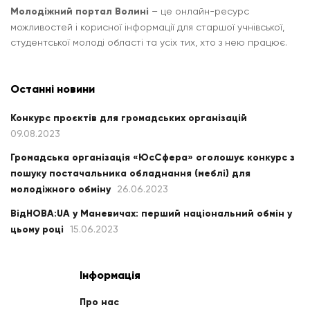
Молодіжний портал Волині
– це онлайн-ресурс
можливостей і корисної інформації для старшої учнівської,
студентської молоді області та усіх тих, хто з нею працює.
Останні новини
Конкурс проєктів для громадських організацій
09.08.2023
Громадська організація «ЮсСфера» оголошує конкурс з
пошуку постачальника обладнання (меблі) для
молодіжного обміну
26.06.2023
ВідНОВА:UA у Маневичах: перший національний обмін у
цьому році
15.06.2023
Інформація
Про нас