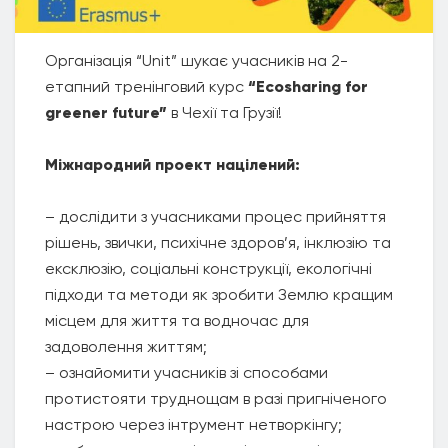
Організація “Unit” шукає учасників на 2-
етапний тренінговий курс
“Ecosharing for
greener future”
в Чехії та Грузії!
Міжнародний проект націлений:
– дослідити з учасниками процес прийняття
рішень, звички, психічне здоров’я, інклюзію та
ексклюзію, соціальні конструкції, екологічні
підходи та методи як зробити Землю кращим
місцем для життя та водночас для
задоволення життям;
– ознайомити учасників зі способами
протистояти труднощам в разі пригніченого
настрою через інтрумент нетворкінгу;