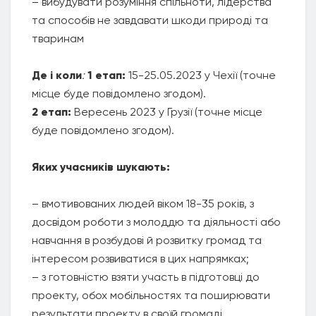
– вибудувати розуміння спільноти, лідерства
та способів не завдавати шкоди природі та
тваринам
Де і коли
:
1 етап:
15-25.05.2023 у Чехії (точне
місце буде повідомлено згодом).
2 етап:
Вересень 2023 у Грузії (точне місце
буде повідомлено згодом).
Яких учасників шукають:
– вмотивованих людей віком 18-35 років, з
досвідом роботи з молоддю та діяльності або
навчання в розбудові й розвитку громад та
інтересом розвиватися в цих напрямках;
– з готовністю взяти участь в підготовці до
проекту, обох мобільностях та поширювати
результати проекту в своїй громаді