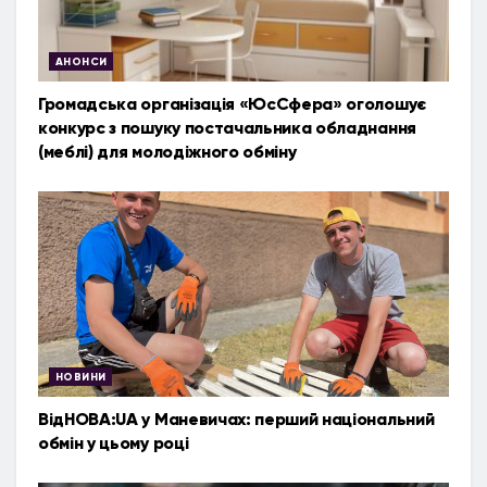
АНОНСИ
Громадська організація «ЮсСфера» оголошує
конкурс з пошуку постачальника обладнання
(меблі) для молодіжного обміну
НОВИНИ
ВідНОВА:UA у Маневичах: перший національний
обмін у цьому році