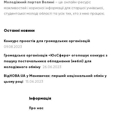
Молодіжний портал Волині
– це онлайн-ресурс
можливостей і корисної інформації для старшої учнівської,
студентської молоді області та усіх тих, хто з нею працює.
Останні новини
Конкурс проєктів для громадських організацій
09.08.2023
Громадська організація «ЮсСфера» оголошує конкурс з
пошуку постачальника обладнання (меблі) для
молодіжного обміну
26.06.2023
ВідНОВА:UA у Маневичах: перший національний обмін у
цьому році
15.06.2023
Інформація
Про нас