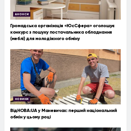
АНОНСИ
Громадська організація «ЮсСфера» оголошує
конкурс з пошуку постачальника обладнання
(меблі) для молодіжного обміну
НОВИНИ
ВідНОВА:UA у Маневичах: перший національний
обмін у цьому році