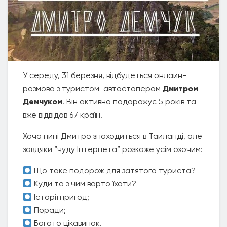
У середу, 31 березня, відбудеться онлайн-
розмова з туристом-автостопером
Дмитром
Демчуком
. Він активно подорожує 5 років та
вже відвідав 67 країн.
Хоча нині Дмитро знаходиться в Тайланді, але
завдяки “чуду Інтернета” розкаже усім охочим:
Що таке подорож для затятого туриста?
Куди та з чим варто їхати?
Історії пригод;
Поради;
Багато цікавинок.