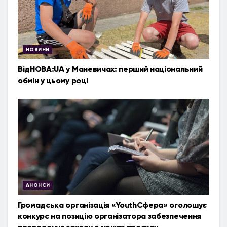
НОВИНИ
ВідНОВА:UA у Маневичах: перший національний
обмін у цьому році
АНОНСИ
Громадська організація «YouthСфера» оголошує
конкурс на позицію організатора забезпечення