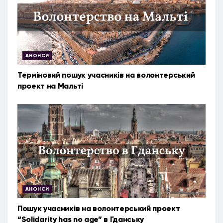
АНОНСИ
Терміновий пошук учасників на волонтерський
проект на Мальті
АНОНСИ
Пошук учасників на волонтерський проект
“Solidarity has no age” в Гданську