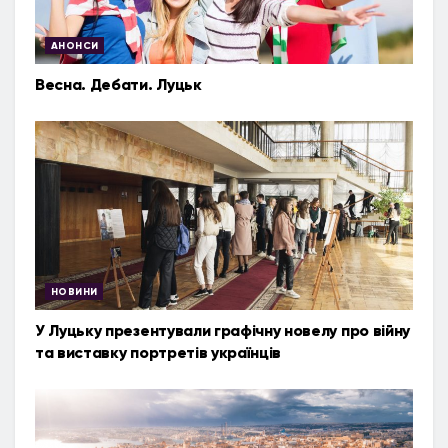
АНОНСИ
Весна. Дебати. Луцьк
НОВИНИ
У Луцьку презентували графічну новелу про війну
та виставку портретів українців