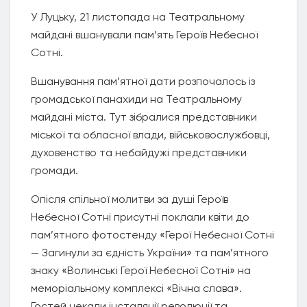
У Луцьку, 21 листопада на Театральному
майдані вшанували пам’ять Героїв Небесної
Сотні.
Вшанування пам’ятної дати розпочалось із
громадської панахиди на Театральному
майдані міста. Тут зібралися представники
міської та обласної влади, військовослужбовці,
духовенство та небайдужі представники
громади.
Опісля спільної молитви за душі Героїв
Небесної Сотні присутні поклали квіти до
пам’ятного фотостенду «Герої Небесної Сотні
— Загинули за єдність України» та пам’ятного
знаку «Волинські Герої Небесної Сотні» на
меморіальному комплексі «Вічна слава».
Гостей чекали інсталяції революції та