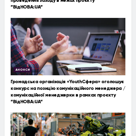
проведення заходу в межах проєкту
”ВідНОВА:UA”
АНОНСИ
Громадська організація «YouthСфера» оголошує
конкурс на позицію комунікаційного менеджера /
комунікаційної менеджерки в рамках проєкту
”ВідНОВА:UA”