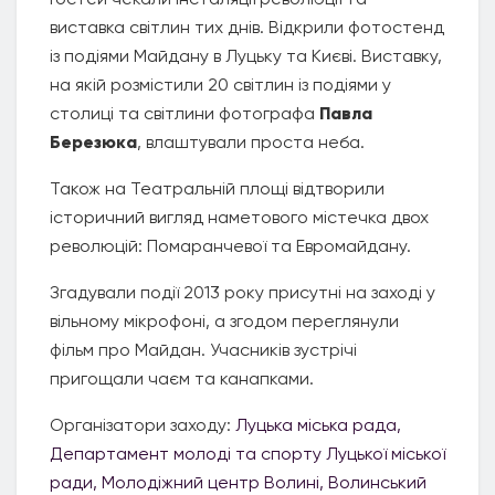
виставка світлин тих днів. Відкрили фотостенд
із подіями Майдану в Луцьку та Києві. Виставку,
на якій розмістили 20 світлин із подіями у
столиці та світлини фотографа
Павла
Березюка
, влаштували проста неба.
Також на Театральній площі відтворили
історичний вигляд наметового містечка двох
революцій: Помаранчевої та Евромайдану.
Згадували події 2013 року присутні на заході у
вільному мікрофоні, а згодом переглянули
фільм про Майдан. Учасників зустрічі
пригощали чаєм та канапками.
Організатори заходу:
Луцька міська рада
,
Департамент молоді та спорту Луцької міської
ради
, Молодіжний центр Волині
, Волинський