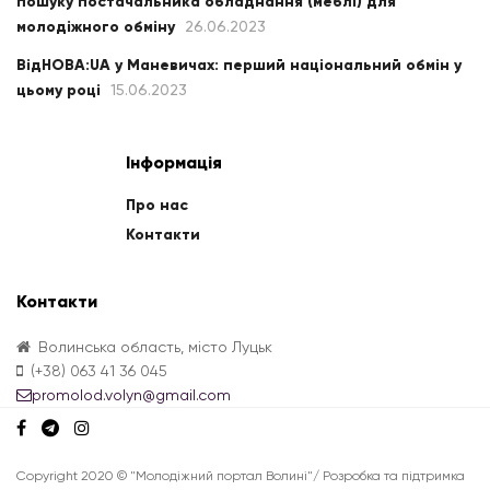
пошуку постачальника обладнання (меблі) для
молодіжного обміну
26.06.2023
ВідНОВА:UA у Маневичах: перший національний обмін у
цьому році
15.06.2023
Інформація
Про нас
Контакти
Контакти
Волинська область, місто Луцьк
(+38) 063 41 36 045
promolod.volyn@gmail.com
Copyright 2020 © "Молодіжний портал Волині"/ Розробка та підтримка