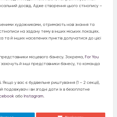
осальний досвід. Адже створення цього стінопису –
ченими художниками, отримають нові знання та
тінописи на задану тему в інших міських локаціях.
 та й інших населених пунктів долучатися до цієї
 представники місцевого бізнесу. Зокрема,
For You
еї захочуть й інші представники бізнесу, то команда
 Якщо у вас є будівельне риштування (1 – 2 секції),
одовжувач і ви згодні дати їх в безоплатне
cebook
або
Instagram
.