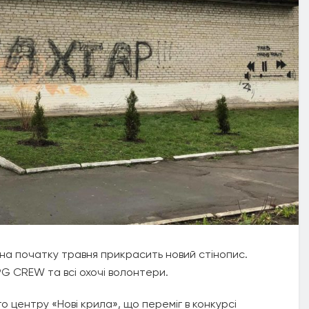
на початку травня прикрасить новий стінопис.
G CREW та всі охочі волонтери.
о центру «Нові крила», що переміг в конкурсі