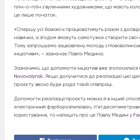
пліч-о-пліч з вуличними художниками, що мають кол
це лише початок.
«Спершу усі бажаючі працюватимуть разом з досвід
навички, а згодом зможуть самотужки створити свої с
Тому запрошуємо зацікавлену молодь з Нововолинська
ініціативи», – зазначає Павло Медина.
Зазначимо, що допомогти ініціативі вже зголосилися
Novovolynsk
. Якщо долучитися до реалізацієї цієї ід
проєкту звісно буде рада такій співпраці.
Допомогти реалізації проєкту можна й в інший спосіб.
електричний фарборозпилювач, п’ятдесятиметровий п
користування, то напишіть про це Павлу Медині у
Fa