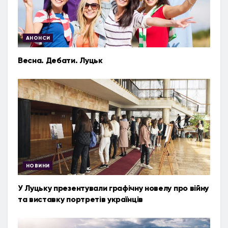
АНОНСИ
Весна. Дебати. Луцьк
НОВИНИ
У Луцьку презентували графічну новелу про війну
та виставку портретів українців