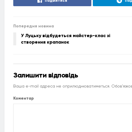
Поділитися
Под
Попередня новина
У Луцьку відбудеться майстер-клас зі
створення крапанок
Залишити відповідь
Ваша e-mail адреса не оприлюднюватиметься.
Обов’язков
Коментар