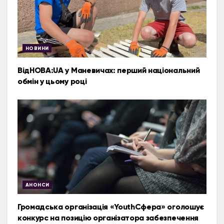
НОВИНИ
ВідНОВА:UA у Маневичах: перший національний
обмін у цьому році
АНОНСИ
Громадська організація «YouthСфера» оголошує
конкурс на позицію організатора забезпечення