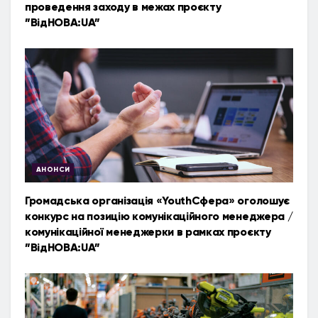
проведення заходу в межах проєкту
”ВідНОВА:UA”
АНОНСИ
Громадська організація «YouthСфера» оголошує
конкурс на позицію комунікаційного менеджера /
комунікаційної менеджерки в рамках проєкту
”ВідНОВА:UA”