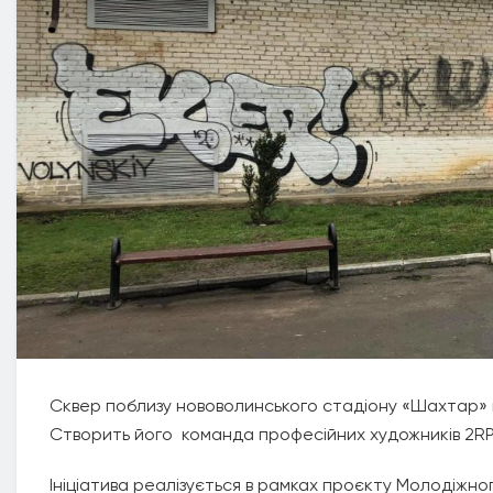
Сквер поблизу нововолинського стадіону «Шахтар» 
Створить його команда професійних художників 2RP
Ініціатива реалізується в рамках проєкту Молодіжног