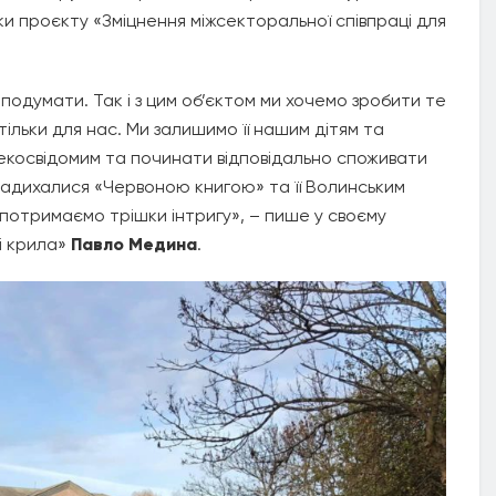
ки проєкту «Зміцнення міжсекторальної співпраці для
подумати. Так і з цим об’єктом ми хочемо зробити те
ільки для нас. Ми залишимо її нашим дітям та
ш екосвідомим та починати відповідально споживати
адихалися «Червоною книгою» та її Волинським
– потримаємо трішки інтригу», – пише у своєму
і крила»
Павло Медина
.