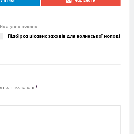
ілитися
Надіслати
Наступна новина
Підбірка цікавих заходів для волинської молоді
*
і поля позначені