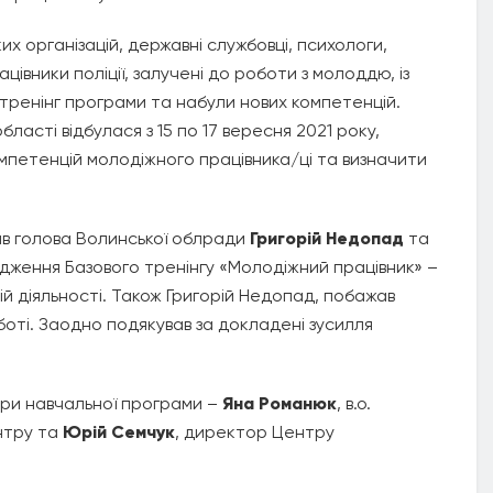
 організацій, державні службовці, психологи,
цівники поліції, залучені до роботи з молоддю, із
 тренінг програми та набули нових компетенцій.
асті відбулася з 15 по 17 вересня 2021 року,
мпетенцій молодіжного працівника/ці та визначити
ав голова Волинської облради
Григорій Недопад
та
дження Базового тренінгу «Молодіжний працівник» –
шій діяльності. Також Григорій Недопад, побажав
боті. Заодно подякував за докладені зусилля
ри навчальної програми –
Яна Романюк
, в.о.
нтру та
Юрій Семчук
, директор Центру