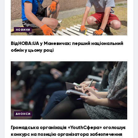
НОВИНИ
ВідНОВА:UA у Маневичах: перший національний
обмін у цьому році
АНОНСИ
Громадська організація «YouthСфера» оголошує
конкурс на позицію організатора забезпечення