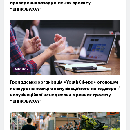
проведення заходу в межах проєкту
”ВідНОВА:UA”
АНОНСИ
Громадська організація «YouthСфера» оголошує
конкурс на позицію комунікаційного менеджера /
комунікаційної менеджерки в рамках проєкту
”ВідНОВА:UA”