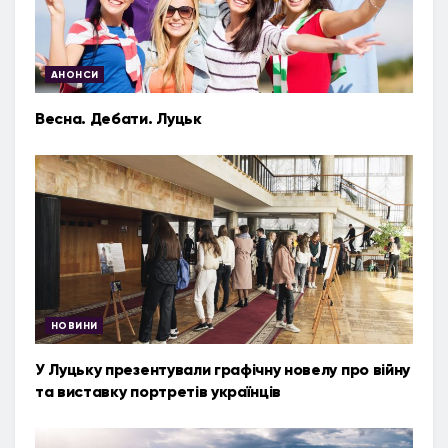
АНОНСИ
Весна. Дебати. Луцьк
НОВИНИ
У Луцьку презентували графічну новелу про війну
та виставку портретів українців