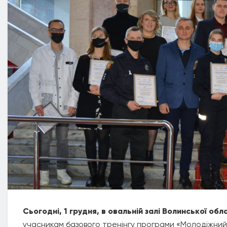
Сьогодні, 1 грудня, в овальній залі Волинської об
учасникам базового тренінгу програми «Молодіжний 