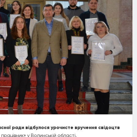
ласної ради відбулося урочисте вручення свідоцтв
працівник» у Волинській області.