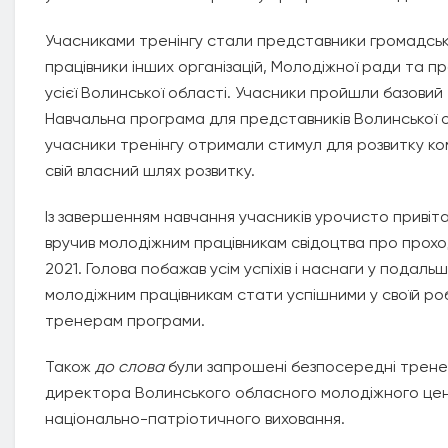
Учасниками тренінгу стали представники громадських
працівники інших організацій, Молодіжної ради та пра
усієї Волинської області. Учасники пройшли базовий
Навчальна програма для представників Волинської обл
учасники тренінгу отримали стимул для розвитку ко
свій власний шлях розвитку.
Із завершенням навчання учасників урочисто привіт
вручив молодіжним працівникам свідоцтва про прохо
2021. Голова побажав усім успіхів і наснаги у подаль
молодіжним працівникам стати успішними у своїй ро
тренерам програми.
Також
до слова
були запрошені безпосередні трене
директора Волинського обласного молодіжного це
національно-патріотичного виховання.