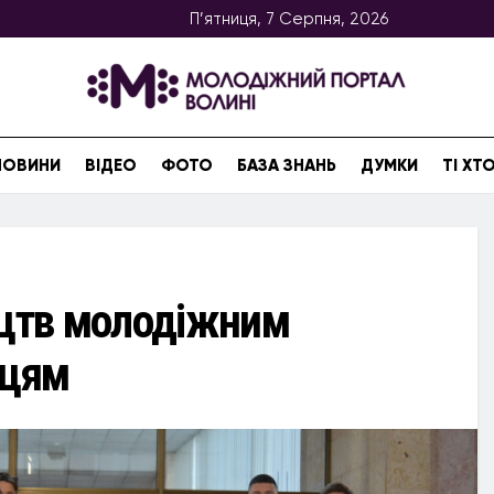
П’ятниця, 7 Серпня, 2026
НОВИНИ
ВІДЕО
ФОТО
БАЗА ЗНАНЬ
ДУМКИ
ТІ Х
оцтв молодіжним
ицям