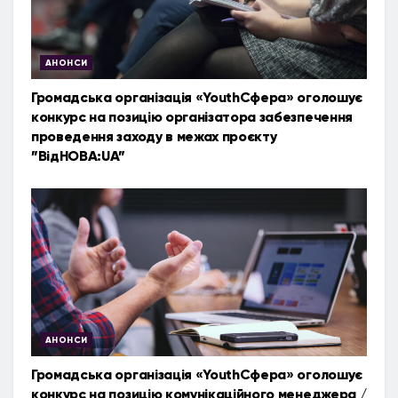
АНОНСИ
Громадська організація «YouthСфера» оголошує
конкурс на позицію організатора забезпечення
проведення заходу в межах проєкту
”ВідНОВА:UA”
АНОНСИ
Громадська організація «YouthСфера» оголошує
конкурс на позицію комунікаційного менеджера /