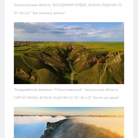
Тернопільська область. ВОЛОДИМИР БУРДЯК, ВІЛЬНА ЛІЦЕНЗІЯ CC
BY-SA 4.0,” Три олениці взимку”
Ландшафтний заказник “Станіславський”, Херсонська область.
СЕРГІЙ ГАМЗІН, ВІЛЬНА ЛІЦЕНЗІЯ CC BY-SA 4.0,” Життя на краю”