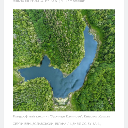
ВІЛЬНА ЛІЦЕНЗІЯ CC BY-SA 4.0, “Шипіт восени”
Ландшафтний заказник “Урочище Калинове”, Київська область.
СЕРГІЙ ВЕНЦЕСЛАВСЬКИЙ, ВІЛЬНА ЛІЦЕНЗІЯ CC BY-SA 4.,