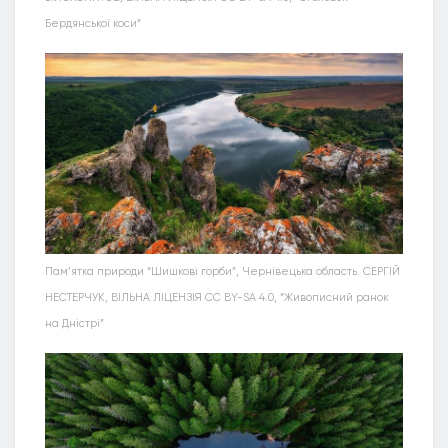
Бердянської коси”
Пам’ятка природи “Шишкові горби”, Чернівецька область. СЕРГІЙ
НЕСТЕРЧУК, ВІЛЬНА ЛІЦЕНЗІЯ CC BY-SA 4.0, “Живописний ранок
на Дністрі”