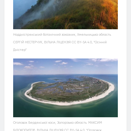
Наддністрянський ботанічний заказник, Хмельницька область.
СЕРГІЙ НЕСТЕРЧУК, ВІЛЬНА ЛІЦЕНЗІЯ CC BY-SA 4.0, “Осінній
Дністер”
Оголовок Бердянської коси, Запорізька область. МАКСИМ
БІЛОКОПИТОВ, ВІЛЬНА ЛІЦЕНЗІЯ CC BY-SA 4.0, “Оголовок