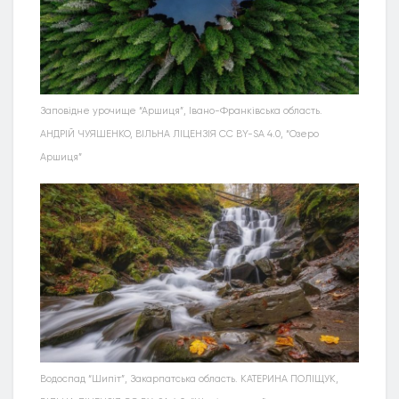
Заповідне урочище “Аршиця”, Івано-Франківська область.
АНДРІЙ ЧУЯШЕНКО, ВІЛЬНА ЛІЦЕНЗІЯ CC BY-SA 4.0, “Озеро
Аршиця”
Водоспад “Шипіт”, Закарпатська область. КАТЕРИНА ПОЛІЩУК,