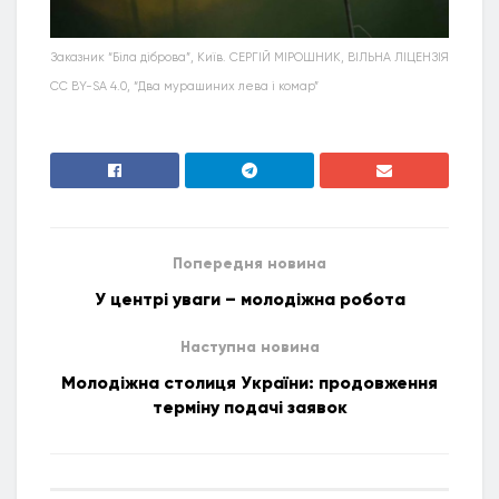
Заказник “Біла діброва”, Київ. СЕРГІЙ МІРОШНИК, ВІЛЬНА ЛІЦЕНЗІЯ
CC BY-SA 4.0, “Два мурашиних лева і комар”
Попередня новина
У центрі уваги – молодіжна робота
Наступна новина
Молодіжна столиця України: продовження
терміну подачі заявок