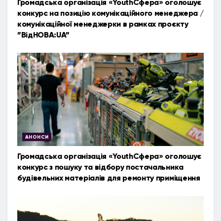
Громадська організація «YouthСфера» оголошує
конкурс на позицію комунікаційного менеджера /
комунікаційної менеджерки в рамках проєкту
”ВідНОВА:UA”
АНОНСИ
Громадська організація «YouthСфера» оголошує
конкурс з пошуку та відбору постачальника
будівельних матеріалів для ремонту приміщення