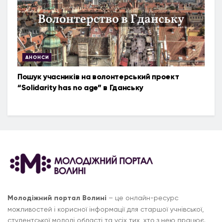
АНОНСИ
Пошук учасників на волонтерський проект
“Solidarity has no age” в Гданську
Молодіжний портал Волині
– це онлайн-ресурс
можливостей і корисної інформації для старшої учнівської,
студентської молоді області та усіх тих, хто з нею працює.