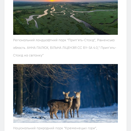
Регіональний ландшафтний парк “Прип’ять-Стохід”, Рівненська
область. АННА ПАЛЮХ, ВІЛЬНА ЛІЦЕНЗІЯ CC BY-SA 4.0,” Прип’ять-
Стохід на світанку”
Національний природний парк “Кременецькі гори”,