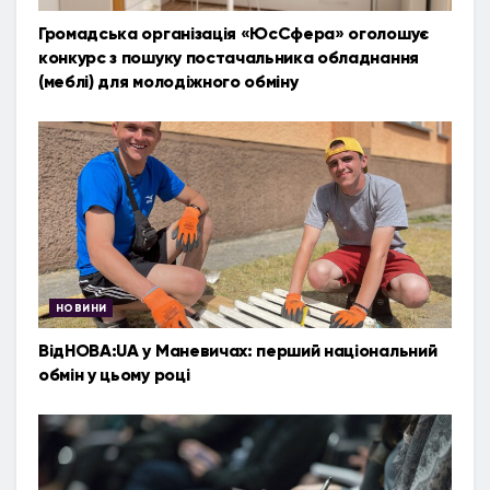
Громадська організація «ЮсСфера» оголошує
конкурс з пошуку постачальника обладнання
(меблі) для молодіжного обміну
НОВИНИ
ВідНОВА:UA у Маневичах: перший національний
обмін у цьому році