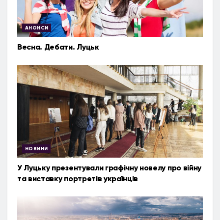
АНОНСИ
Весна. Дебати. Луцьк
НОВИНИ
У Луцьку презентували графічну новелу про війну
та виставку портретів українців