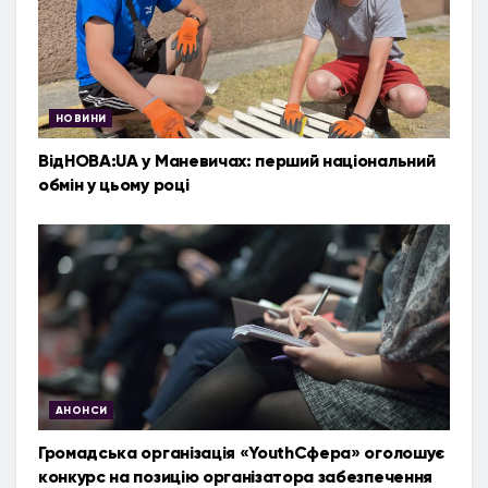
НОВИНИ
ВідНОВА:UA у Маневичах: перший національний
обмін у цьому році
АНОНСИ
Громадська організація «YouthСфера» оголошує
конкурс на позицію організатора забезпечення