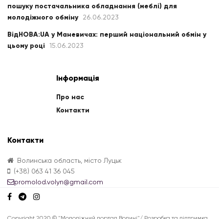
пошуку постачальника обладнання (меблі) для
молодіжного обміну
26.06.2023
ВідНОВА:UA у Маневичах: перший національний обмін у
цьому році
15.06.2023
Інформація
Про нас
Контакти
Контакти
Волинська область, місто Луцьк
(+38) 063 41 36 045
promolod.volyn@gmail.com
Copyright 2020 © "Молодіжний портал Волині"/ Розробка та підтримка