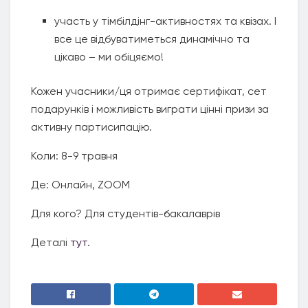
участь у тімбілдінг-активностях та квізах. І
все це відбуватиметься динамічно та
цікаво – ми обіцяємо!
Кожен учасники/ця отримає сертифікат, сет
подарунків і можливість виграти цінні призи за
активну партисипацію.
Коли: 8-9 травня
Де: Онлайн, ZOOM
Для кого? Для студентів-бакалаврів
Деталі
тут
.