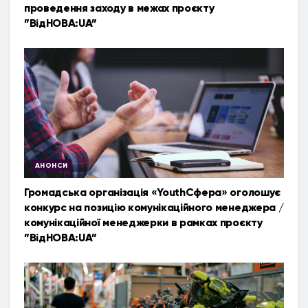
проведення заходу в межах проєкту
”ВідНОВА:UA”
АНОНСИ
Громадська організація «YouthСфера» оголошує
конкурс на позицію комунікаційного менеджера /
комунікаційної менеджерки в рамках проєкту
”ВідНОВА:UA”