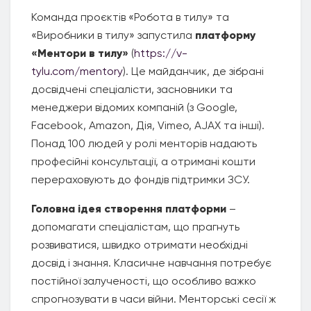
Команда проєктів «Робота в тилу» та
«Виробники в тилу» запустила
платформу
«Ментори в тилу»
(
https://v-
tylu.com/mentory
). Це майданчик, де зібрані
досвідчені спеціалісти, засновники та
менеджери відомих компаній (з Google,
Facebook, Amazon, Дія, Vimeo, AJAX та інші).
Понад 100 людей у ролі менторів надають
професійні консультації, а отримані кошти
перераховують до фондів підтримки ЗСУ.
Головна ідея створення платформи
–
допомагати спеціалістам, що прагнуть
розвиватися, швидко отримати необхідні
досвід і знання. Класичне навчання потребує
постійної залученості, що особливо важко
спрогнозувати в часи війни. Менторські сесії ж