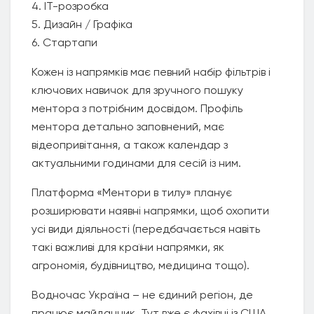
4. IT-розробка
5. Дизайн / Графіка
6. Стартапи
Кожен із напрямків має певний набір фільтрів і
ключових навичок для зручного пошуку
ментора з потрібним досвідом. Профіль
ментора детально заповнений, має
відеопривітання, а також календар з
актуальними годинами для сесій із ним.
Платформа «Ментори в тилу» планує
розширювати наявні напрямки, щоб охопити
усі види діяльності (передбачається навіть
такі важливі для країни напрямки, як
агрономія, будівництво, медицина тощо).
Водночас Україна – не єдиний регіон, де
працює майданчик. Тут вже є фахівці із США,