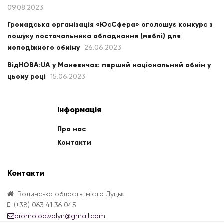
09.08.2023
Громадська організація «ЮсСфера» оголошує конкурс з
пошуку постачальника обладнання (меблі) для
молодіжного обміну
26.06.2023
ВідНОВА:UA у Маневичах: перший національний обмін у
цьому році
15.06.2023
Інформація
Про нас
Контакти
Контакти
Волинська область, місто Луцьк
(+38) 063 41 36 045
promolod.volyn@gmail.com