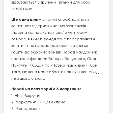
відбуваються у зручний і вільний для обох
сторін час.
Ще одна ціль
– у такий спосіб залучати
кошти для підтримки наших захисників.
Людина під час купівлі сесії з ментором
обирає, в який із фондів хоче перерахувати
кошти. І платформа розподіляє отримані
кошти до обраних фондів. Наразі майданчик
працює з фондами Валерія Залужного, Сергія
Притули, «KOLO» та «Повернись живим». Крім
того, людина може обрати навіть інший фонд
не з цього списку.
Наразі на платформі є 6 напрямків:
1. HR / Рекрутинг
2. Маркетинг / PR / Реклама
3. Менеджмент