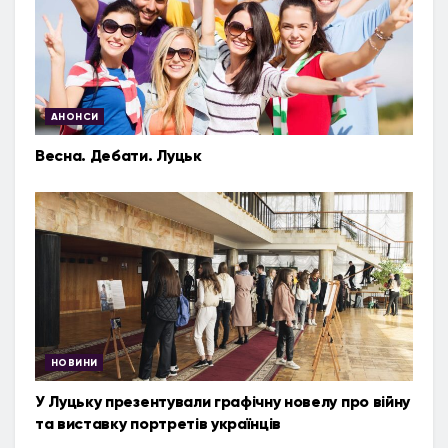
АНОНСИ
Весна. Дебати. Луцьк
НОВИНИ
У Луцьку презентували графічну новелу про війну
та виставку портретів українців