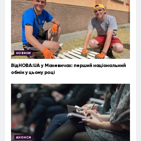
НОВИНИ
ВідНОВА:UA у Маневичах: перший національний
обмін у цьому році
АНОНСИ