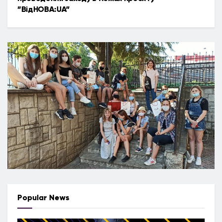
”ВідНОВА:UA”
Popular News