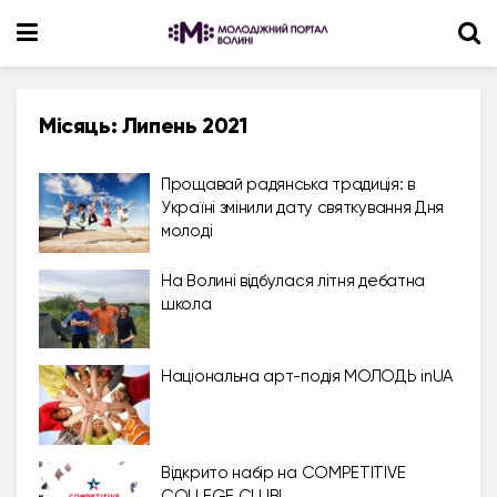
Місяць:
Липень 2021
Прощавай радянська традиція: в
Україні змінили дату святкування Дня
молоді
На Волині відбулася літня дебатна
школа
Національна арт-подія МОЛОДЬ inUA
Відкрито набір на COMPETITIVE
COLLEGE CLUB!