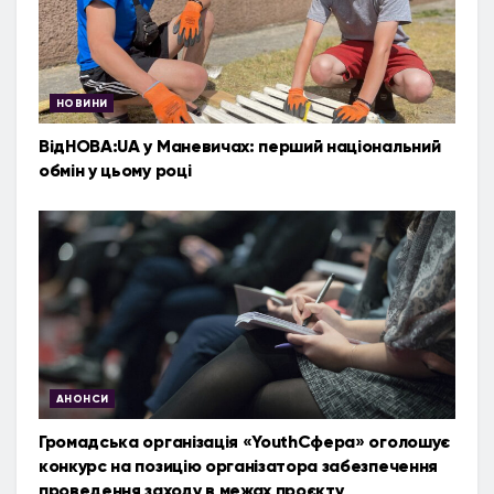
НОВИНИ
ВідНОВА:UA у Маневичах: перший національний
обмін у цьому році
АНОНСИ
Громадська організація «YouthСфера» оголошує
конкурс на позицію організатора забезпечення
проведення заходу в межах проєкту