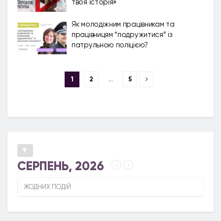
твоя історія»
Як молодіжним працівникам та
працівницям “подружитися” із
патрульною поліцією?
1
2
…
5
СЕРПЕНЬ, 2026
ЖОДНИХ ПОДІЙ