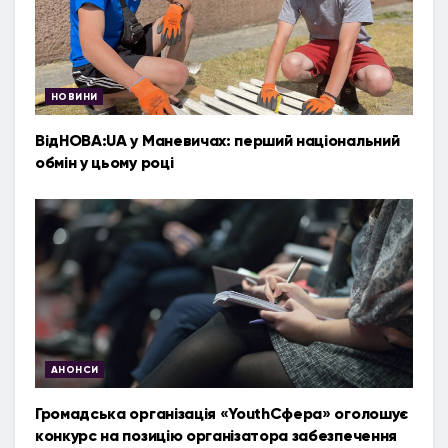
НОВИНИ
ВідНОВА:UA у Маневичах: перший національний
обмін у цьому році
АНОНСИ
Громадська організація «YouthСфера» оголошує
конкурс на позицію організатора забезпечення