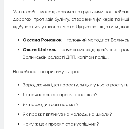
Уявіть собі – молодь разом з патрульними поліцейськ
дорогах, протидія булінгу, створення флікерів та ін
відбувається у школах міста Луцька за ініціативи дво
Оксана Романюк
– головний методист Волинськ
Ольга Шмігель
– начальник відділу зв’язків з гр
Волинській області ДПП, капітан поліції.
На вебінарі говоритимуть про:
Зародження ідеї проєкту, звідки у нього ростуть
Як почалась співпраця з поліцією?
Як проходив сам проєкт?
Як проєкт вплинув на молодь, на школи?
Чому ж цей проєкт став успішний?