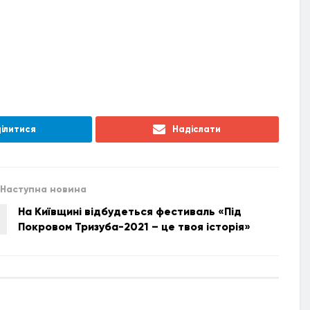
ілитися
Надіслати
Наступна новина
На Київщині відбудеться фестиваль «Під
Покровом Тризуба-2021 – це твоя історія»