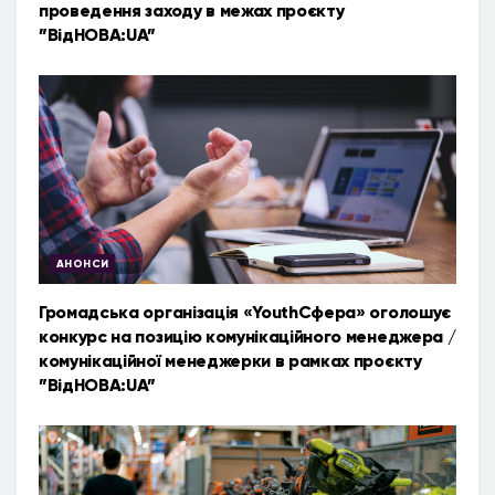
проведення заходу в межах проєкту
”ВідНОВА:UA”
АНОНСИ
Громадська організація «YouthСфера» оголошує
конкурс на позицію комунікаційного менеджера /
комунікаційної менеджерки в рамках проєкту
”ВідНОВА:UA”