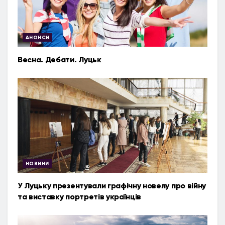
АНОНСИ
Весна. Дебати. Луцьк
НОВИНИ
У Луцьку презентували графічну новелу про війну
та виставку портретів українців