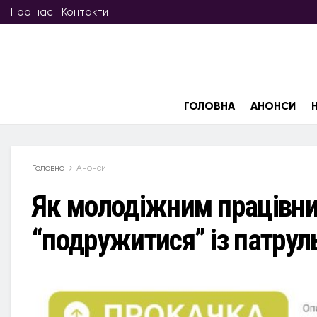
Про нас
Контакти
ГОЛОВНА
АНОНСИ
Головна
Анонси
Як молодіжним працівни
“подружитися” із патрул