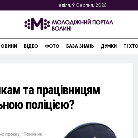
Неділя, 9 Серпня, 2026
НОВИНИ
ВІДЕО
ФОТО
БАЗА ЗНАНЬ
ДУМКИ
ТІ Х
кам та працівницям
ьною поліцією?