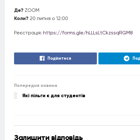
Де?
ZOOM
Коли?
20 липня о 12:00
Реєстрація:
https://forms.gle/hLLLsLtCkzssqRGM8
Поділитися
Под
Попередня новина
Які пільги є для студентів
Залишити відповідь