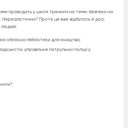
ими проводить у школі тренінги на теми: безпека на
ші. Нереалістично? Проте це вже відбулось й досі
х людей:
ої обласної бібліотеки для юнацтва;
омадськістю управління патрульної поліції у
 ноги?