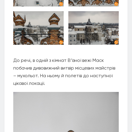
До речі, в одній з кімнат В’їзної вежі Маск
побачив дивовижний витвір місцевих майстрів
– мухольот. На ньому й полетів до наступної
цікавої локації.