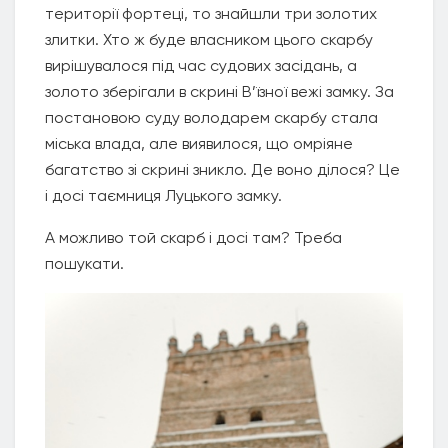
території фортеці, то знайшли три золотих
злитки. Хто ж буде власником цього скарбу
вирішувалося під час судових засідань, а
золото зберігали в скрині В’їзної вежі замку. За
постановою суду володарем скарбу стала
міська влада, але виявилося, що омріяне
багатство зі скрині зникло. Де воно ділося? Це
і досі таємниця Луцького замку.
А можливо той скарб і досі там? Треба
пошукати.