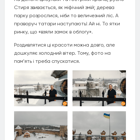
Стиря звивається, як міфічний змій; дерева
парку розрослися, ніби то величезний ліс. А
праворуч татари наступають! Ай ні. То ятки
ринку, що «взяли замок в облогу».
Роздивлятися ці красоти можна довго, але
дошкуляє холодний вітер. Тому, фото на
пам’ять і треба спускатися.