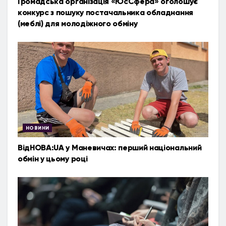
Громадська організація «ЮсСфера» оголошує
конкурс з пошуку постачальника обладнання
(меблі) для молодіжного обміну
НОВИНИ
ВідНОВА:UA у Маневичах: перший національний
обмін у цьому році