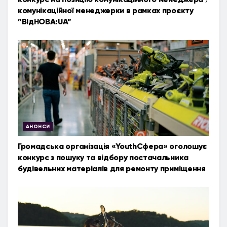
комунікаційної менеджерки в рамках проєкту
”ВідНОВА:UA”
АНОНСИ
Громадська організація «YouthСфера» оголошує
конкурс з пошуку та відбору постачальника
будівельних матеріалів для ремонту приміщення