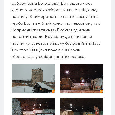
собору Івана Богослова. До нашого часу
вдалося частково зберегти лише її підземну
частину. З цим храмом пов’язане заснування
герба Волині – білий хрест на червоному тлі.
Наприкінці життя князь Любарт здійснив
паломництво до Єрусалиму, звідки привіз
частинку хреста, на якому був розіп’ятий Ісус
Христос. Ця щіпка понад 300 років
зберігалося у соборі Івана Богослова.