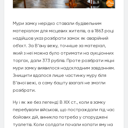
Мури замку нерідко ставали будівельним
матеріалом для місцевих жителів, а в 1863 році
надійшов указ розібрати замок як аварійний
об’єкт. За В’їзну вежу, точніше за матеріал,
який з неї можна було отримати на аукціонних
торгах, дали 373 рублів. Проте розібрати міцні
мури замку виявилося надскладним завданням.
Знищити вдалося лише частинку муру біля
В’їзної вежі, а саму башту взагалі не змогли
розібрати.
Ну і як же без легенд! В ХІХ ст., коли в замку
перебували військові, що постраждали під час
бойових дій, виникла потреба у споруджені
туалетів. Коли солдати почали копати яму на