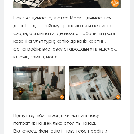
Поки ви думаєте, містер Маск піднімається
далі. По дорозі йому трапляються не лише
сходи, а я кімнати, де можна побачити цікаві
ковані скульптури; копію древніх картин,
фотографій; виставку стародавніх пляшечок,
ключів, замків, монет.
Відчуття, ніби ти завдяки машині часу
потрапив на декілька століть назад.
Включаєш фантазію і: повз тебе пробігли