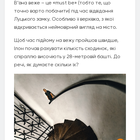
В’їзна веже – це «must be» (тобто те, що
точно варто побачити) під час відвідання
Луцького замку. Особливо її верхівка, з якої
відкривається неймовірний вигляд на місто.
Щоб час підйому на вежу пройшов швидше,
Ілон почав рахувати кількість сходинок, які
спіраллю височіють у 28-метровій башті. До
речі, як думаєте скільки їх?