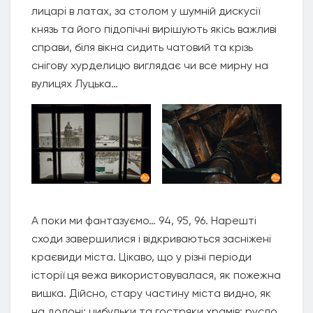
лицарі в латах, за столом у шумній дискусії
князь та його підопічні вирішують якісь важливі
справи, біля вікна сидить чатовий та крізь
снігову хурделицю виглядає чи все мирну на
вулицях Луцька…
А поки ми фантазуємо… 94, 95, 96. Нарешті
сходи завершилися і відкриваються засніжені
краєвиди міста. Цікаво, що у різні періоди
історії ця вежа використовувалася, як пожежна
вишка. Дійсно, стару частину міста видно, як
на долоні: цибульки та гостряки храмів; русло