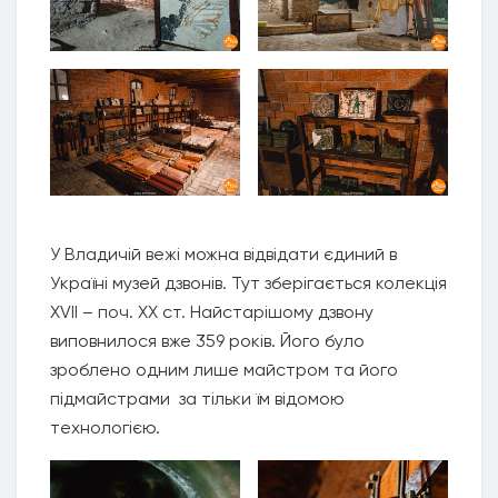
У Владичій вежі можна відвідати єдиний в
Україні музей дзвонів. Тут зберігається колекція
XVII – поч. ХХ ст. Найстарішому дзвону
виповнилося вже 359 років. Його було
зроблено одним лише майстром та його
підмайстрами за тільки їм відомою
технологією.