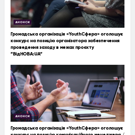
АНОНСИ
Громадська організація «YouthСфера» оголошує
конкурс на позицію організатора забезпечення
проведення заходу в межах проєкту
”ВідНОВА:UA”
АНОНСИ
Громадська організація «YouthСфера» оголошує
конкурс на позицію комунікаційного менеджера /