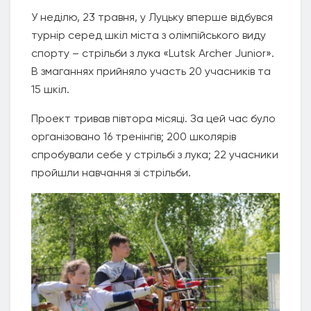
У неділю, 23 травня, у Луцьку вперше відбувся
турнір серед шкіл міста з олімпійського виду
спорту – стрільби з лука «Lutsk Archer Junior».
В змаганнях прийняло участь 20 учасників та
15 шкіл.
Проект тривав півтора місяці. За цей час було
організовано 16 тренінгів; 200 школярів
спробували себе у стрільбі з лука; 22 учасники
пройшли навчання зі стрільби.