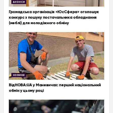
АНОНСИ
Громадська організація «ЮсСфера» оголошує
конкурс з пошуку постачальника обладнання
(меблі) для молодіжного обміну
НОВИНИ
ВідНОВА:UA у Маневичах: перший національний
обмін у цьому році