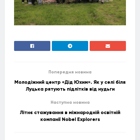
Попередня новина
Молодіжний центр «Дід Юхим». Як у селі біля
Луцька рятують підлітків від нудьги
Наступна новина
Літнє стажування в міжнародній освітній
компанії Nobel Explorers